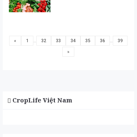
…
…
«
1
32
33
34
35
36
39
»
CropLife Việt Nam