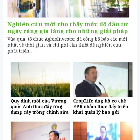
Nghiên cứu mới cho thấy mức độ đầu tư
ngày càng gia tăng cho những giải pháp
BVTV
Vừa qua, tổ chức AgbioInvestor đã công bố báo cáo mới
nhất về thời gian và chi phí cần thiết để nghiên cứu,
phát triển...
Quy định mới của Vương
CropLife ủng hộ cơ chế
quốc Anh thúc đẩy ứng
EPR nhằm thúc đẩy triển
dụng cây trồng chỉnh sửa
khai quản lý bao gói
gen
thuốc BVTV bền vững