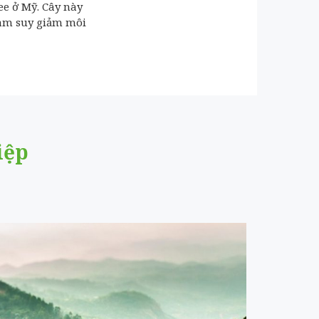
ee ở Mỹ. Cây này
 làm suy giảm môi
iệp