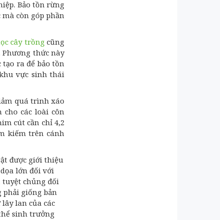
hiệp. Bảo tồn rừng
c mà còn góp phần
ọc cây trồng
cũng
. Phương thức này
 tạo ra để bảo tồn
khu vực sinh thái
iảm quá trình xáo
 cho các loài côn
im cút cần chỉ 4,2
tìm kiếm trên cánh
vật được giới thiệu
dọa lớn đối với
a tuyệt chủng đối
g phải giống bản
 lây lan của các
thể sinh trưởng