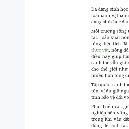
Đa dạng sinh học 
loài sinh vật số
dạng sinh học đang
Môi trường sống t
tác – sản xuất n
tổng diện tích đấ
thực vật
, nông dâ
điều này giúp hạ
canh tác vẫn giữ
cho thế giới như
nhiều hơn tổng di
Tập quán canh tá
tồn, ví dụ giữ ng
tính bảo vệ đối vớ
Phát triển các g
nghiệp bền vững 
trong khi vẫn đ
đồng để canh tác