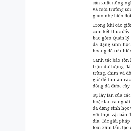
sản xuất nông ngh
và môi trường số
giảm nhẹ biến đổi
Trong khi các gi
cam kết thúc đẩy
bao gồm Quản lý D
đa dạng sinh học
hoang dã tự nhiê
Canh tác bảo tồn
trộn dư lượng đấ
trùng, chim và độ
giờ để tìm ăn các
đồng đã được cày 
Sự lây lan của các
hoặc lan ra ngoài
đa dạng sinh học 
với thực vật bản 
địa. Các giải pháp
loài xâm lấn, tạo