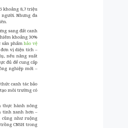
ó khoảng 8,7 triệu
n người. Nhưng đa
iên.
rừng sang đất canh
 chiếm khoảng 30%
c sản phẩm
bảo vệ
đơn vị diện tích –
dụ, nếu năng suất
ực đủ để cung cấp
nông nghiệp mới –
thức canh tác bảo
 tạo môi trường có
và thực hành nông
h tinh xanh hơn –
n cũng như ruộng
 trồng CNSH trong