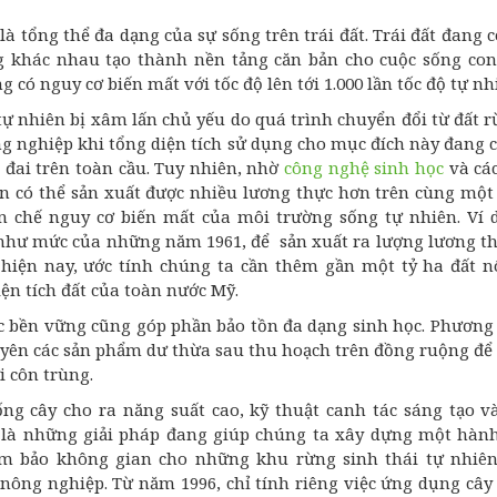
là tổng thể đa dạng của sự sống trên trái đất. Trái đất đang c
ng khác nhau tạo thành nền tảng căn bản cho cuộc sống co
 có nguy cơ biến mất với tốc độ lên tới 1.000 lần tốc độ tự nh
ự nhiên bị xâm lấn chủ yếu do quá trình chuyển đổi từ đất 
ông nghiệp khi tổng diện tích sử dụng cho mục đích này đang
t đai trên toàn cầu. Tuy nhiên, nhờ
công nghệ sinh học
và cá
n có thể sản xuất được nhiều lương thực hơn trên cùng một 
n chế nguy cơ biến mất của môi trường sống tự nhiên. Ví 
 như mức của những năm 1961, để sản xuất ra lượng lương th
 hiện nay, ước tính chúng ta cần thêm gần một tỷ ha đất 
ện tích đất của toàn nước Mỹ.
c bền vững cũng góp phần bảo tồn đa dạng sinh học. Phương 
uyên các sản phẩm dư thừa sau thu hoạch trên đồng ruộng để
i côn trùng.
iống cây cho ra năng suất cao, kỹ thuật canh tác sáng tạo 
là những giải pháp đang giúp chúng ta xây dựng một hàn
ảm bảo không gian cho những khu rừng sinh thái tự nhiê
 nông nghiệp. Từ năm 1996, chỉ tính riêng việc ứng dụng cây