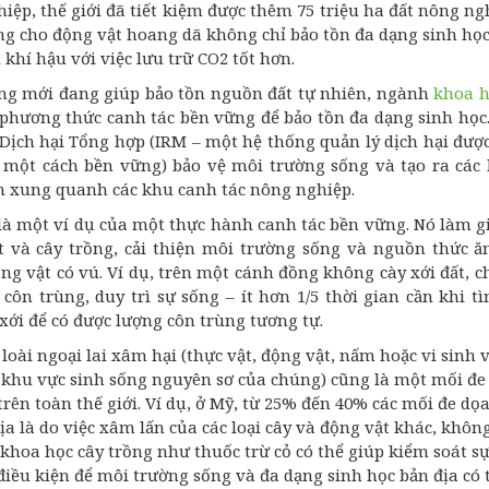
iệp, thế giới đã tiết kiệm được thêm 75 triệu ha đất nông ng
ng cho động vật hoang dã không chỉ bảo tồn đa dạng sinh họ
 khí hậu với việc lưu trữ CO2 tốt hơn.
ống mới đang giúp bảo tồn nguồn đất tự nhiên, ngành
khoa h
 phương thức canh tác bền vững để bảo tồn đa dạng sinh học
ịch hại Tổng hợp (IRM – một hệ thống quản lý dịch hại được
 một cách bền vững) bảo vệ môi trường sống và tạo ra các 
n xung quanh các khu canh tác nông nghiệp.
 là một ví dụ của một thực hành canh tác bền vững. Nó làm g
t và cây trồng, cải thiện môi trường sống và nguồn thức ăn
ng vật có vú. Ví dụ, trên một cánh đồng không cày xới đất, ch
 côn trùng, duy trì sự sống – ít hơn 1/5 thời gian cần khi 
xới để có được lượng côn trùng tương tự.
 loài ngoại lai xâm hại (thực vật, động vật, nấm hoặc vi sinh 
 khu vực sinh sống nguyên sơ của chúng) cũng là một mối đe 
trên toàn thế giới. Ví dụ, ở Mỹ, từ 25% đến 40% các mối đe dọ
địa là do việc xâm lấn của các loại cây và động vật khác, khôn
 khoa học cây trồng như thuốc trừ cỏ có thể giúp kiểm soát sự
 điều kiện để môi trường sống và đa dạng sinh học bản địa có 