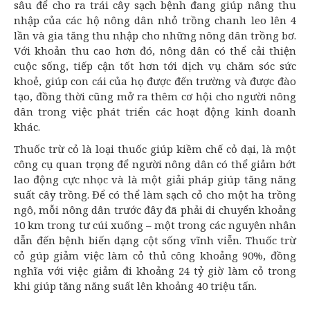
sâu để cho ra trái cây sạch bệnh đang giúp nâng thu
nhập của các hộ nông dân nhỏ trồng chanh leo lên 4
lần và gia tăng thu nhập cho những nông dân trồng bơ.
Với khoản thu cao hơn đó, nông dân có thể cải thiện
cuộc sống, tiếp cận tốt hơn tới dịch vụ chăm sóc sức
khoẻ, giúp con cái của họ được đến trường và được đào
tạo, đồng thời cũng mở ra thêm cơ hội cho người nông
dân trong việc phát triển các hoạt động kinh doanh
khác.
Thuốc trừ cỏ là loại thuốc giúp kiềm chế cỏ dại, là một
công cụ quan trọng để người nông dân có thể giảm bớt
lao động cực nhọc và là một giải pháp giúp tăng năng
suất cây trồng. Để có thể làm sạch cỏ cho một ha trồng
ngô, mỗi nông dân trước đây đã phải di chuyển khoảng
10 km trong tư cúi xuống – một trong các nguyên nhân
dẫn đến bệnh biến dạng cột sống vĩnh viễn. Thuốc trừ
cỏ gúp giảm việc làm cỏ thủ công khoảng 90%, đồng
nghĩa với việc giảm đi khoảng 24 tỷ giờ làm cỏ trong
khi giúp tăng năng suất lên khoảng 40 triệu tấn.