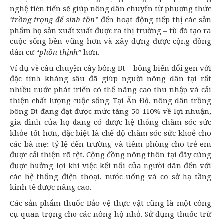
nghệ tiên tiến sẽ giúp nông dân chuyển từ phương thức
‘trồng trọng để sinh tồn”
đến hoạt động tiếp thị các sản
phẩm họ sản xuất xuất được ra thị trường – từ đó tạo ra
cuộc sống bền vững hơn và xây dựng được cộng đồng
dân cư
“phồn thịnh”
hơn.
Ví dụ về câu chuyện cây bông Bt – bông
biến đổi gen
với
đặc tính kháng sâu đã giúp người nông dân tại rất
nhiều nước phát triển có thể nâng cao thu nhập và cải
thiện chất lượng cuộc sống. Tại Ấn Độ, nông dân trồng
bông Bt đang đạt được mức tăng 50-110% về lợi nhuận,
gia đình của họ đang có được hệ thống chăm sóc sức
khỏe tốt hơn, đặc biệt là chế độ chăm sóc sức khoẻ cho
các bà mẹ; tỷ lệ đến trường và tiêm phòng cho trẻ em
được cải thiện rõ rệt. Cộng đồng nông thôn tại đây cũng
được hưởng lợi khi việc kết nối của người dân đến với
các hệ thống điện thoại, nước uống và cơ sở hạ tầng
kinh tế được nâng cao.
Các sản phẩm thuốc Bảo vệ thực vật cũng là một công
cụ quan trọng cho các nông hộ nhỏ. Sử dụng thuốc trừ