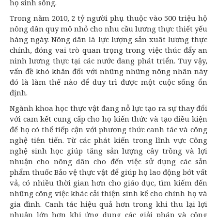
họ sinh sống.
Trong năm 2010, 2 tỷ người phụ thuộc vào 500 triệu hộ
nông dân quy mô nhỏ cho nhu cầu lương thực thiết yếu
hàng ngày. Nông dân là lực lượng sản xuât lương thực
chính, đóng vai trò quan trọng trong việc thúc đẩy
an
ninh lương thực
tại các nước đang phát triển. Tuy vậy,
vấn đề khó khăn đối với những những nông nhân này
đó là làm thế nào để duy trì được một cuộc sống ổn
định.
Ngành
khoa học thực vật
đang nỗ lực tạo ra sự thay đổi
với cam kết cung cấp cho họ kiến thức và tạo điều kiện
để họ có thể tiếp cận với phương thức canh tác và công
nghệ tiên tiến. Từ các phát kiến trong lĩnh vực
Công
nghệ sinh học
giúp tăng sản lượng cây trồng và lợi
nhuận cho nông dân cho đến việc sử dụng các sản
phẩm thuốc
Bảo vệ thực vật
để giúp họ lao động bớt vất
vả, có nhiều thời gian hơn cho giáo dục, tìm kiếm đến
những công việc khác cải thiện sinh kế cho chính họ và
gia đình. Canh tác hiệu quả hơn trong khi thu lại lợi
nhuận lớn hơn khi ứng dụng các giải pháp và công