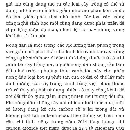
giá. Họ cũng đang tạo ra các loại cây trồng có thể sử
dụng nitơ hiệu quả hơn, giảm nhu cầu phân bón và do
đó làm giảm phát thải nhà kính. Các loại cây trồng
công nghệ sinh học mới cũng đang được phát triển để
chịu đựng được độ mặn, nhiệt độ cao hay những vùng
khí hậu rất ẩm ướt.
Nông dân là một trong các lực lượng tiên phong trong
việc giảm bớt phát thải nhà kính khi canh tác cây trồng
công nghệ sinh học với đặc tính kháng thuốc trừ cỏ. Khi
canh tác cây trồng này, người nông dân không cần làm
đất như trước; phương thức canh tác này cho phép
nông dân loại bớt sự phát tán của cỏ dại có thể lấy mất
dinh dưỡng của cây trồng chính bằng việc phun thuốc
trừ cỏ thay vì phải sử dụng nhiều cỗ máy cồng kềnh để
xớt đất từ đó giúp giảm lượng nhiên liệu tương đối lớn.
Khi nông dân không cày xới nhiều như trước nữa, một
số lượng đáng kể của carbon sẽ ở lại trong đất và
không phát tán ra bên ngoài. Theo thống kê, trên toàn
cầu, chỉ tính riêng trong năm 2014 tổng lượng khí
carbon dioxide tiết kiệm được là 22,4 tỷ kilogram CO2