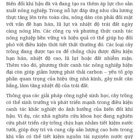
Biến đổi khí hậu đã và đang tạo ra thêm áp lực cho sản
xuất nông nghiệp. Trong nỗ lực đáp ứng nhu cầu lương
thực tăng lên trên toàn cầu, nông dân còn phải đối mặt
với vấn đề hạn hán, lũ lụt và nhiệt độ trái đất ngày
càng nóng lên. Các công cụ và phương thức canh tác
nông nghiệp bền vững
và hiệu quả có thể giúp họ đối
phó với điều kiện thời tiết thất thường đó. Các loại cây
trồng đang được tạo ra để chống chịu được điều kiện
hạn hán, nhiệt độ cao, lũ lụt hoặc đất nhiễm mặn.
Thêm vào đó, phương thức canh tác nông nghiệp hiện
đại còn giúp giảm lượng phát thải carbon – yếu tố góp
phần quan trọng của hiệu ứng nhà kính, gây mất cân
bằng, làm tăng nhiệt độ của trái đất.
Thông qua các giải pháp
công nghệ sinh học
, cây trồng
có thể sinh trưởng và phát triển mạnh trong điều kiện
canh tác khắc nghiệt do ảnh hưởng của biến đổi khí
hậu. Ví dụ, các nhà nghiên cứu khoa học đang nghiên
cứu phát triển cây trồng chịu hạn nhằm tiết kiệm nước
tưới, giúp duy trì và cung cấp sản lượng cao hơn trong
khi vẫn có thể tiết kiệm nguồn tài nguyên nước quý