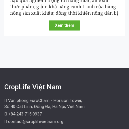
hậu quả nghiêm trọng tới năng suất, an toàn
thực phẩm, giảm khả năng cạnh tranh của hàng
nông sản xuất khẩu; đồng thời khiến nông dân bị
thiệt hại nặng nề về kinh tế và sức khoẻ.
Xem thêm
CropLife Việt Nam
Văn phòng EuroCham - Horsion Tower,
Số 40 Cát Linh, Đống Đa, Hà Nội, Việt Nam
+84 243 715 0937
contact@croplifevietnam.org