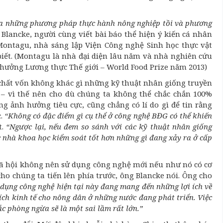
của những phương pháp thực hành nông nghiệp tồi và phương
 Blancke, người cùng viết bài báo thể hiện ý kiến cá nhân
ontagu, nhà sáng lập Viện Công nghệ Sinh học thực vật
biết. (Montagu là nhà đại diện lâu năm và nhà nghiên cứu
thưởng Lương thực Thế giới – World Food Prize năm 2013)
n chất vốn không khác gì những kỹ thuật nhân giống truyền
– vì thế nên cho dù chúng ta không thể chắc chắn 100%
ảnh hưởng tiêu cực, cũng chẳng có lí do gì để tin rằng
c.
“Không có đặc điểm gì cụ thể ở công nghệ BĐG có thể khiến
t.
“Ngược lại, nếu đem so sánh với các kỹ thuật nhân giống
 nhà khoa học kiểm soát tốt hơn những gì đang xảy ra ở cấp
ã hội không nên sử dụng công nghệ mới nếu như nó có cơ
cho chúng ta tiến lên phía trước, ông Blancke nói. Ông cho
 dụng công nghệ hiện tại này đang mang đến những lợi ích về
ích kinh tế cho nông dân ở những nước đang phát triển. Việc
ắc phòng ngừa sẽ là một sai lầm rất lớn.”