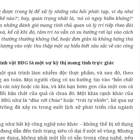
g được trang bị để xử lý những câu hỏi phức tạp, ví dụ như
thế nào?’, hay, quan trọng nhất là, ‘nó có nguy hiểm không?’
 những đánh giá mang tính chủ quan và lý trí tiếp theo đòi
à, kể cả khi đó, tâm trí ta vẫn có xu hướng rơi lại vào cách
 thường thường không thể, hoặc đơn giản là không hứng thú
 lượng vào việc thu thập một sự hiểu biết sâu sắc về các công
sinh vật BĐG là một sự kỳ thị mang tính trực giác
t quá trình làm nhiễm độc thực phẩm, và sau đó, theo
ng an toàn. Mọi người cũng có xu hướng tin vào
“bản chất
à cái này hoặc cái kia, và khi bạn bơm gen của một con cá
đổi bản chất của quả cà chua đó. Một khía cạnh khác của
ật BĐG như là
“đùa với Chúa”
hoặc
“trái tự nhiên”,
bỏ qua sự
 trồng đã xảy ra trong suốt lịch sử phát triển của ngành
ng như bất kỳ công nghệ nào khác – không thể bị sử dụng
ã đang dẫn đến tình trạng siêu cỏ dại ở một số vùng. Nhưng
lạm dụng, không phải một lỗi có sẵn trong công nghệ, nếu