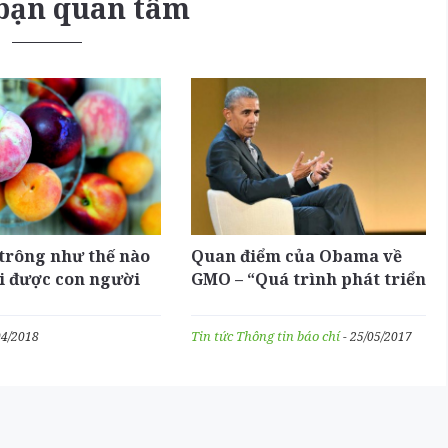
 bạn quan tâm
trông như thế nào
Quan điểm của Obama về
i được con người
GMO – “Quá trình phát triển
a?
nhân loại đã luôn gắn liền
với biến đổi gen”
Tin tức
Thông tin báo chí
04/2018
- 25/05/2017