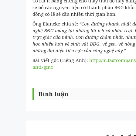
Có rất ít bằng chứng cho thấy thái độ này đan
sẽ bỏ các nguyên liệu có thành phần BĐG khỏi
đồng có lẽ sẽ cần nhiều thời gian hơn.
Ông Blancke chia sẻ:
“Con đường nhanh nhất dẫ
nghệ BĐG mang lại những lợi ích cá nhân trực t
trực giác của mình. Con đường chậm nhất, nhưng
học nhiều hơn về sinh vật BĐG, về gen, về nông
những đại diện tiêu cực của công nghệ này.”
Bài viết gốc (Tiếng Anh):
http://m.fastcompan
anti-gmo
Bình luận