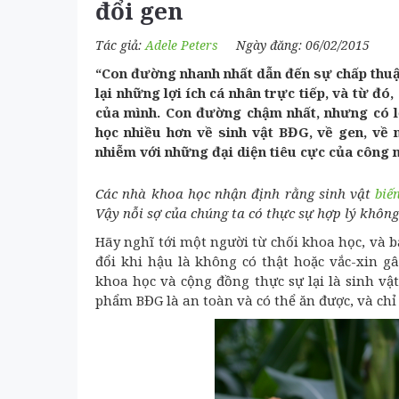
đổi gen
Tác giả:
Adele Peters
Ngày đăng: 06/02/2015
“Con đường nhanh nhất dẫn đến sự chấp thuậ
lại những lợi ích cá nhân trực tiếp, và từ đ
của mình. Con đường chậm nhất, nhưng có lẽ
học nhiều hơn về sinh vật BĐG, về gen, về
nhiễm với những đại diện tiêu cực của công 
Các nhà khoa học nhận định rằng sinh vật
biế
Vậy nỗi sợ của chúng ta có thực sự hợp lý khôn
Hãy nghĩ tới một người từ chối khoa học, và 
đổi khi hậu là không có thật hoặc vắc-xin g
khoa học và cộng đồng thực sự lại là sinh v
phẩm BĐG là an toàn và có thể ăn được, và chỉ