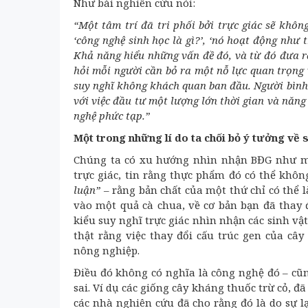
Như bài nghiên cứu nói:
“Một tâm trí đã tri phối bởi trực giác sẽ khôn
‘công nghệ sinh học là gì?’, ‘nó hoạt động như 
Khả năng hiểu những vấn đề đó, và từ đó đưa ra
hỏi mỗi người cần bỏ ra một nỗ lực quan trọng v
suy nghĩ không khách quan ban đầu. Người bình
với việc đầu tư một lượng lớn thời gian và năng
nghệ phức tạp.”
Một trong những lí do ta chối bỏ ý tưởng về 
Chúng ta có xu hướng nhìn nhận BĐG như mộ
trực giác, tin rằng thực phẩm đó có thể khô
luận”
– rằng bản chất của một thứ chỉ có thể l
vào một quả cà chua, về cơ bản bạn đã thay 
kiểu suy nghĩ trực giác nhìn nhận các sinh v
thật rằng việc thay đổi cấu trúc gen của cây
nông nghiệp.
Điều đó không có nghĩa là công nghệ đó – cũ
sai. Ví dụ các giống cây kháng thuốc trừ cỏ, đ
các nhà nghiên cứu đã cho rằng đó là do sự 