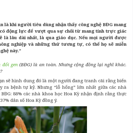
n là khi người tiêu dùng nhận thấy công nghệ BĐG mang
ó, có động lực để vượt qua sự chối từ mang tính trực giác
 là lâu dài nhất, là qua giáo dục. Nếu mọi người được
 nông nghiệp và những thứ tương tự, có thể họ sẽ miễn
nghệ này.”
n đổi gen
(BĐG) là an toàn. Nhưng cộng đồng lại nghĩ khác.
g?
bạn sẽ hình dung đó là một người đang tranh cãi rằng biến
ây ra bệnh tự kỷ. Nhưng “lỗ hổng” lớn nhất giữa các nhà
ật BĐG: 88% các nhà khoa học Hoa Kỳ nhận định rằng thực
 37% dân số Hoa Kỳ đồng ý.