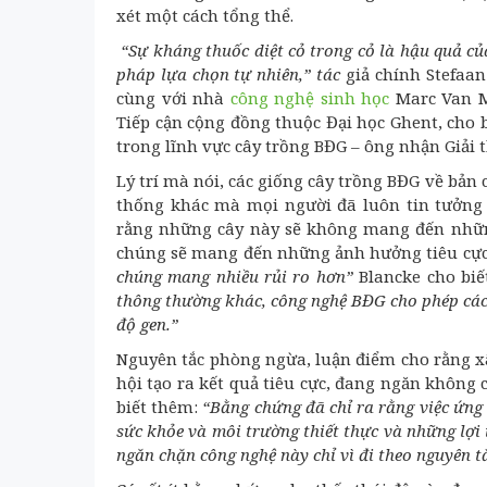
xét một cách tổng thể.
“Sự kháng thuốc diệt cỏ trong cỏ là hậu quả 
pháp lựa chọn tự nhiên,” tác
giả chính Stefaan
cùng với nhà
công nghệ sinh học
Marc Van M
Tiếp cận cộng đồng thuộc Đại học Ghent, cho 
trong lĩnh vực cây trồng BĐG – ông nhận Giải 
Lý trí mà nói, các giống cây trồng BĐG về bả
thống khác mà mọi người đã luôn tin tưởng 
rằng những cây này sẽ không mang đến những 
chúng sẽ mang đến những ảnh hưởng tiêu cự
chúng mang nhiều rủi ro hơn”
Blancke cho biế
thông thường khác, công nghệ BĐG cho phép các
độ gen.”
Nguyên tắc phòng ngừa, luận điểm cho rằng x
hội tạo ra kết quả tiêu cực, đang ngăn không 
biết thêm:
“Bằng chứng đã chỉ ra rằng việc ứng
sức khỏe và môi trường thiết thực và những lợi 
ngăn chặn công nghệ này chỉ vì đi theo nguyên t