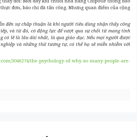
g thay đổi: Mới đây khi chuỗi nhà hàng Chipotle thông báo
 thực đơn, báo chí đã tấn công. Nhưng quan điểm của cộng
n đến sự chấp thuận là khi người tiêu dùng nhận thấy công
iếp, và từ đó, có động lực để vượt qua sự chối từ mang tính
 có lẽ là lâu dài nhất, là qua giáo dục. Nếu mọi người được
 nghiệp và những thứ tương tự, có thể họ sẽ miễn nhiễm với
y.com/3046274/the-psychology-of-why-so-many-people-are-