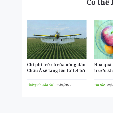
Có thể
Chi phí trừ cỏ của nông dân
Hoa quả 
Châu Á sẽ tăng lên từ 1,4 tới
trước kh
1,9 tỷ đô la Mỹ nếu hạn chế
thuần hó
sử dụng glyphosate
Thông tin báo chí
Tin tức
- 02/04/2019
- 28/