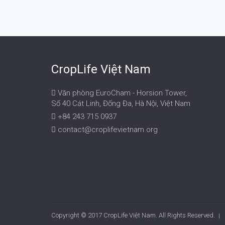
CropLife Việt Nam
Văn phòng EuroCham - Horsion Tower,
Số 40 Cát Linh, Đống Đa, Hà Nội, Việt Nam
+84 243 715 0937
contact@croplifevietnam.org
Copyright © 2017 CropLife Việt Nam. All Rights Reserved.