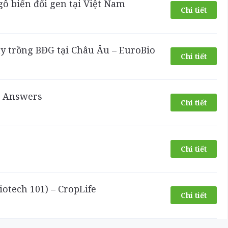
gô biến đổi gen tại Việt Nam
Chi tiết
ây trồng BĐG tại Châu Âu – EuroBio
Chi tiết
O Answers
Chi tiết
Chi tiết
iotech 101) – CropLife
Chi tiết