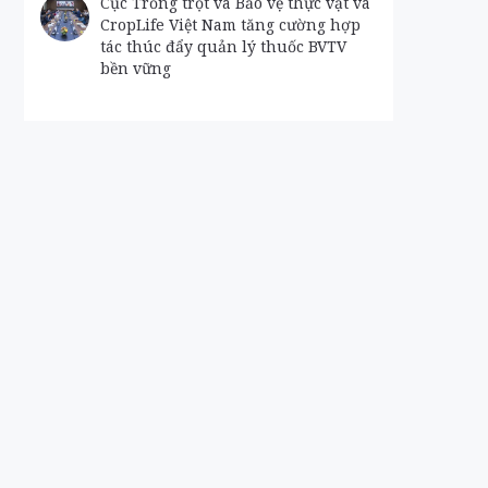
Cục Trồng trọt và Bảo vệ thực vật và
CropLife Việt Nam tăng cường hợp
tác thúc đẩy quản lý thuốc BVTV
bền vững