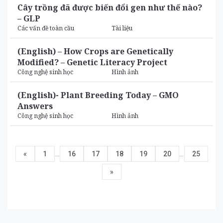
Cây trồng đã được biến đổi gen như thế nào?
– GLP
Các vấn đề toàn cầu
Tài liệu
(English) – How Crops are Genetically
Modified? – Genetic Literacy Project
Công nghệ sinh học
Hình ảnh
(English)- Plant Breeding Today – GMO
Answers
Công nghệ sinh học
Hình ảnh
…
…
«
1
16
17
18
19
20
25
»