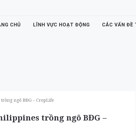
ANG CHỦ
LĨNH VỰC HOẠT ĐỘNG
CÁC VẤN ĐỀ
 trồng ngô BĐG – CropLife
ilippines trồng ngô BĐG –