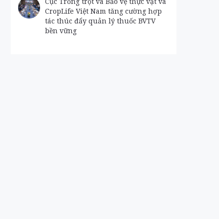
Cục Trồng trọt và Bảo vệ thực vật và
CropLife Việt Nam tăng cường hợp
tác thúc đẩy quản lý thuốc BVTV
bền vững