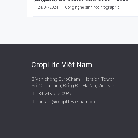
24/04/2024
Công nghệ sinh học
Infographic
CropLife Việt Nam
Văn phòng EuroCham - Horsion Tower,
Số 40 Cát Linh, Đống Đa, Hà Nội, Việt Nam
+84 243 715 0937
contact@croplifevietnam.org