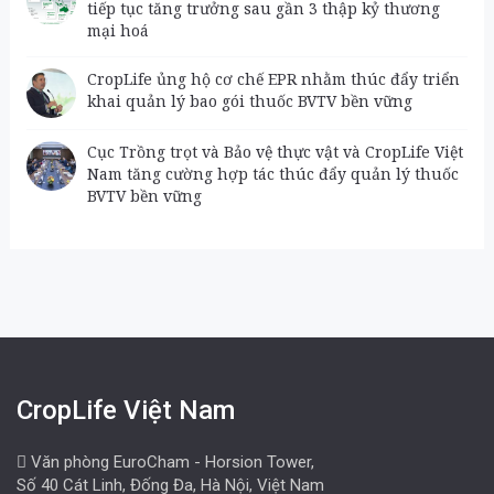
tiếp tục tăng trưởng sau gần 3 thập kỷ thương
mại hoá
CropLife ủng hộ cơ chế EPR nhằm thúc đẩy triển
khai quản lý bao gói thuốc BVTV bền vững
Cục Trồng trọt và Bảo vệ thực vật và CropLife Việt
Nam tăng cường hợp tác thúc đẩy quản lý thuốc
BVTV bền vững
CropLife Việt Nam
Văn phòng EuroCham - Horsion Tower,
Số 40 Cát Linh, Đống Đa, Hà Nội, Việt Nam