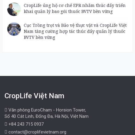
CropLife ủng hộ cơ chế EPR nhằm thúc đẩy triển
khai quản lý bao gói thuốc BVTV bền vững
Cục Trồng trọt và Bảo vệ thực vật và CropLife Việt
Nam tăng cường hợp tác thúc đẩy quản lý thuốc
BVTV bền vững
CropLife Việt Nam
Văn phòng EuroCham - Horsion Tower,
Số 40 Cát Linh, Đống Đa, Hà Nội, Việt Nam
+84 243 715 0937
contact@croplifevietnam.org