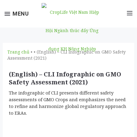
Toggle
MENU
navigation
Trang chủ
• • (English) – CLI Infographic on GMO Safety
Assessment (2021)
(English) – CLI Infographic on GMO
Safety Assessment (2021)
The infographic of CLI presents different safety
assessments of GMO Crops and emphasizes the need
to refine and harmonize global regulatory approach
to ERAs.