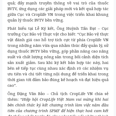
quả; đẩy mạnh truyền thông về vai trò của thuốc
BVTV, ứng dụng các giải pháp mới và kết quả hợp tác
giữa Cục và Croplife VN trong việc triển khai khung
quản lý thuốc BVTV bền vững.
Phát biểu tại Lễ Ký kết, Ông Huỳnh Tấn Đạt – Cục
trưởng Cục Bảo vệ Thực vật cho biết: “Cục Bảo vệ thực
vật đánh giá cao hỗ trợ tích cực từ phía Croplife VN
trong những năm vừa qua nhằm thúc đẩy quản lý, sử
dụng thuốc BVTV bền vững, góp phần nâng cao năng
suất và chất lượng nông sản trong bối cảnh diện tích
sản xuất giảm. Sau khi ký kết bản hợp tác này, hai
bên sẽ tiếp tục cùng nhau xác định rõ các nhiệm vụ
ưu tiên và chi tiết từng nội dung để triển khai trong
thời gian tới đảm bảo đúng kế hoạch và đạt hiệu quả
cao”.
Ông Đặng Văn Bảo – Chủ tịch CropLife VN chia sẻ
thêm:
“Hiệp hội CropLife Việt Nam vui mừng khi hai
bên chính thức ký kết chương trình làm việc năm đầu
tiên của chương trình SPMF để hiện thực hoá cam kết