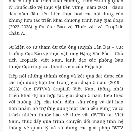
hoạch hợp tác triển khai chương trình “Khung Quản
lý Thuốc Bảo vệ thực vật bền vững” năm 2024 – đánh
dấu năm đầu tiên hiện thực hoá các nội dung của
khung hợp tác triển khai chương trình này giai đoạn
(2023-2028) giữa Cục Bảo vệ Thực vật và CropLife
Châu Á.
Sự kiện có sự tham dự của ông Huỳnh Tấn Đạt – Cục
trưởng Cục Bảo vệ thực vật, ông Đặng Văn Bảo – Chủ
tịch CropLife Việt Nam, lãnh đạo các phòng ban
thuộc Cục cùng các thành viên của Hiệp hội.
Tiếp nối những thành công và kết quả đạt được của
các nội dung hợp tác trong giai đoạn 5 năm (2019 –
2023), Cục BVTVvà CropLife Việt Nam thống nhất
triển khai dự án hợp tác giai đoạn 5 năm tiếp theo
với hướng tiếp cận toàn diện, sâu rộng và dài hạn
hơn nhằm hỗ trợ ứng dụng một cách bền vững và có
trách nhiệm thuốc bảo vệ thực vật (BVTV) tại Việt
Nam, thúc đẩy quá trình chuyển đổi mang tính hệ
thống về quản lý và sử dụng các giải pháp BVTV.