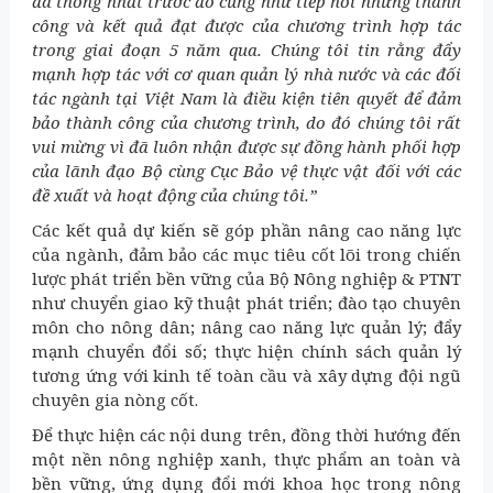
đã thống nhất trước đó cũng như tiếp nối những thành
công và kết quả đạt được của chương trình hợp tác
trong giai đoạn 5 năm qua. Chúng tôi tin rằng đẩy
mạnh hợp tác với cơ quan quản lý nhà nước và các đối
tác ngành tại Việt Nam là điều kiện tiên quyết để đảm
bảo thành công của chương trình, do đó chúng tôi rất
vui mừng vì đã luôn nhận được sự đồng hành phối hợp
của lãnh đạo Bộ cùng Cục Bảo vệ thực vật đối với các
đề xuất và hoạt động của chúng tôi.”
Các kết quả dự kiến sẽ góp phần nâng cao năng lực
của ngành, đảm bảo các mục tiêu cốt lõi trong chiến
lược phát triển bền vững của Bộ Nông nghiệp & PTNT
như chuyển giao kỹ thuật phát triển; đào tạo chuyên
môn cho nông dân; nâng cao năng lực quản lý; đẩy
mạnh chuyển đổi số; thực hiện chính sách quản lý
tương ứng với kinh tế toàn cầu và xây dựng đội ngũ
chuyên gia nòng cốt.
Để thực hiện các nội dung trên, đồng thời hướng đến
một nền nông nghiệp xanh, thực phẩm an toàn và
bền vững, ứng dụng đổi mới khoa học trong nông