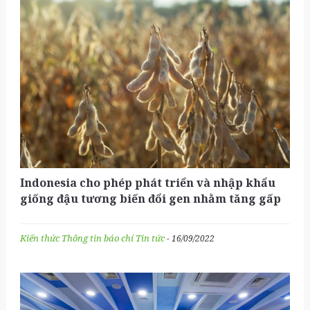
Indonesia cho phép phát triển và nhập khẩu
giống đậu tương biến đổi gen nhằm tăng gấp
đôi sản lượng
Kiến thức
Thông tin báo chí
Tin tức
- 16/09/2022