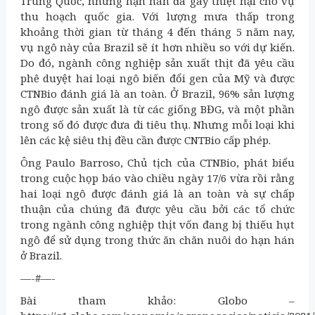
Trung Quốc, nhưng hạn hán đã gây thiệt hại cho vụ
thu hoạch quốc gia. Với lượng mưa thấp trong
khoảng thời gian từ tháng 4 đến tháng 5 năm nay,
vụ ngô này của Brazil sẽ ít hơn nhiều so với dự kiến.
Do đó, ngành công nghiệp sản xuất thịt đã yêu cầu
phê duyệt hai loại ngô biến đổi gen của Mỹ và được
CTNBio đánh giá là an toàn. Ở Brazil, 96% sản lượng
ngô được sản xuất là từ các giống BĐG, và một phần
trong số đó được đưa đi tiêu thụ. Nhưng mỗi loại khi
lên các kệ siêu thị đều cần được CNTBio cấp phép.
Ông Paulo Barroso, Chủ tịch của CTNBio, phát biểu
trong cuộc họp báo vào chiều ngày 17/6 vừa rồi rằng
hai loại ngô được đánh giá là an toàn và sự chấp
thuận của chúng đã được yêu cầu bởi các tổ chức
trong ngành công nghiệp thịt vốn đang bị thiếu hụt
ngô để sử dụng trong thức ăn chăn nuôi do hạn hán
ở Brazil.
—-#—-
Bài tham khảo: Globo –