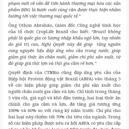
phạm mới về vấn đề tiến hành thương mại hóa các sản
phẩm BĐG là bước cuối cùng cần được thực hiện nhằm
hướng tới việc thương mại quốc tế.”
Ông Othon Abrahão, Giám đốc Công nghệ Sinh học
của tổ chức CropLife Brazil cho biết:
“Brazil không
phải là quốc gia có lượng nhập khẩu ngô lớn, tuy nhiên
do giá trị cao, Nghị Quyết này đã giúp tăng nguồn
cung nguyên liệu đáp ứng nhu cầu trong nước, giúp
giảm giá thức ăn chăn nuôi, giảm chi phí sản xuất, từ
đó giúp giá thịt lợn và thịt gia cầm rẻ hơn.”
Quyết định của CTNBio cũng đáp ứng yêu cầu của
Hiệp hội Protein động vật Brazil (ABPA) vào tháng 5
về các biện pháp giúp giảm chi phí sản xuất cho
người chăn nuôi gia cầm và lợn. Chỉ tính trong tháng
5 vừa rồi, giá ngô và khô đậu tương, hai loại thức ăn
chính cho gia cầm và lợn, đã tăng giá tương ứng
100% và 60% so với cùng kỳ năm trước. Chi phí cho
hai loại này chiếm tới 70% chi tiêu của ngành. Trong
số các biện pháp được nêu ra bởi ABPA có yêu cầu cấp