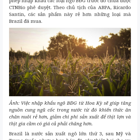
phép nhập khẩu các loại ngô BĐG trước đó chưa được
CTNBio phê duyệt. Theo chủ tịch của ABPA, Ricardo
Santin, các sản phẩm này rẻ hơn những loại mà
Brazil đã mua.
Ảnh: Việc nhập khẩu ngô BĐG từ Hoa Kỳ sẽ giúp tăng
nguồn cung ngũ cốc trong nước từ đó khiến thức ăn
chăn nuôi rẻ hơn, giảm chi phí sản xuất để thịt lợn và
thịt gia cầm có giá cả phải chăng hơn.
Brazil là nước sản xuất ngô lớn thứ 3, sau Mỹ và