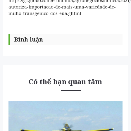
https://g1.globo.com/economia/agronegocios/noticia/2021
autoriza-importacao-de-mais-uma-variedade-de-
milho-transgenico-dos-eua.ghtml
Bình luận
Có thể bạn quan tâm