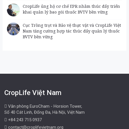
CropLife ủng hộ cơ chế EPR nhằm thúc đẩy triển
khai quản lý bao gói thuốc BVTV bền vững
Cục Trồng trọt và Bảo vệ thực vật và CropLife Việt
Nam tăng cường hợp tác thúc đẩy quản lý thuốc
BVTV bền vững
CropLife Việt Nam
Văn phòng EuroCham - Horsion Tower,
Số 40 Cát Linh, Đống Đa, Hà Nội, Việt Nam
+84 243 715 0937
contact@croplifevietnam.org