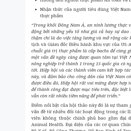
Nhận thức của người tiêu dùng Việt Nam
thực phẩm
“Trong khối Đông Nam Á, an ninh lương thực v
động bởi những yếu tố như giá cả hay sự dao
thậm chí là do việc tăng lương và mở rộng các 
tịch và Giám đốc Điều hành khu vực của US-A
chuỗi giá trị thực phẩm là cấp bachs để cùng g
một vấn đề ngày càng được quan tâm tại Việt
nông nghiệp trở thành 1 trong 15 quốc gia có n
tới. Hiệp hội và các thành viên cam kết hợp t
này, và đảm bảo cho công dân của Việt Nam c
được điều đó, Hiệp hội rất vui mừng được hợp tá
để thành công đạt được mục tiêu trên, đặc biệt 
vẫn còn rất nhiều tiềm năng để phát triển.”
Điểm nổi bật của hội thảo này đó là sự tham
vấn đề từ nhiều đối tác hoạt động trong các 
viên không thuộc chính phủ bao gồm đại diệ
Animal Health. Đại diện của các cơ quan Chí
Bộ Y tế, Bộ Công Thương, Uỷ Ban Kinh tế Tru