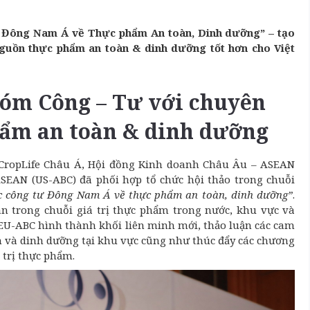
tư Đông Nam Á về Thực phẩm An toàn, Dinh dưỡng” – tạo
nguồn thực phẩm an toàn & dinh dưỡng tốt hơn cho Việt
hóm Công – Tư với chuyên
hẩm an toàn & dinh dưỡng
 CropLife Châu Á, Hội đồng Kinh doanh Châu Âu – ASEAN
SEAN (US-ABC) đã phối hợp tổ chức hội thảo trong chuỗi
ác công tư Đông Nam Á về thực phẩm an toàn, dinh dưỡng”
.
an trong chuỗi giá trị thực phẩm trong nước, khu vực và
, EU-ABC hình thành khối liên minh mới, thảo luận các cam
àn và dinh dưỡng tại khu vực cũng như thúc đẩy các chương
 trị thực phẩm.