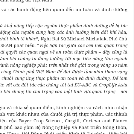
 và các hành động liên quan đến an toàn và dinh dưỡng
à khả năng tiếp cận nguồn thực phẩm dinh dưỡng dễ bị tác
 động của nguồn cung hay các ảnh hưởng biến đổi khí hậu,
khối kinh tế khác”,
Ngài Đại Sứ Michael Michalak, Phó Chủ
SEAN phát biểu. “
Việc hợp tác giữa các bên liên quan trong
iải quyết các quan ngại về an toàn thực phẩm – đây cũng là
 Nam khi chúng ta đang hướng tới mục tiêu nâng tầm ngành
gành nông nghiệp phát trển nhất thế giới trong vòng 10 năm
ác cùng Chính phủ Việt Nam để đạt được tầm nhìn tham vọng
ó chuỗi cung ứng thực phẩm an toàn và dinh dưỡng. Để làm
c với các đối tác của chúng tôi tại EU-ABC và CropLife Asia
là khi chúng tôi chú trọng vào một lĩnh vực quan trọng – nơi
 gia và chia sẻ quan điểm, kinh nghiệm và cách nhìn nhận
lĩnh vực khác nhau của chuỗi giá trị thực phẩm. Các thành
n của Bayer Crop Science, Cargill, Corteva and Elanco
nh phủ bao gồm Bộ Nông nghiệp và Phát triển Nông thôn,
ng Ương, Hội Đồng Phát triển Kinh tế Tư nhân, Hiệp hội