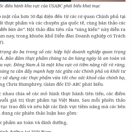
ốc điều hành khu vực của USABC phát biểu khai mạc
có mặt của hơn 50 đại diện đến từ các cơ quan Chính phủ tại
ất thực phẩm và các chuyên gia quốc tế, cùng bàn thảo các
 đến bàn ăn”
. Hội thảo đầu tiên của “sáng kiến” này diễn ra
 năm nay, trong khuôn khổ Diễn đàn Doanh nghiệp có Trách
).
 trọng do ba trong số các hiệp hội doanh nghiệp quan trọng
 Á. Bảo đảm thực phẩm chúng ta ăn hàng ngày là an toàn và
u vực. Đông Nam Á là một khu vực có tiềm năng rất rõ ràng,
chúng ta cần đẩy mạnh hợp tác giữa các Chính phủ và khối tư
 sử dụng các thực phẩm vừa tốt cho sức khoẻ của chính họ,
g Chris Humphrey, Giám đốc EU-ABC phát biểu.
 nhau chia sẻ các mô hình thực hành tiên tiến, các điểm
ỗi giá trị thực phẩm tại Việt Nam. Sau mỗi phiên thảo
 tục trao đổi và nêu bật các lĩnh vực tiềm năng mà các bên
Nội dung các phiên thảo luận bao gồm:
c phẩm an toàn và dinh dưỡng,
inh dưỡng tại Việt Nam,