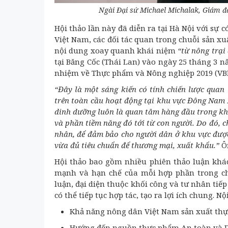
Ngài Đại sứ Michael Michalak, Giám đ
Hội thảo lần này đã diễn ra tại Hà Nội với sự 
Việt Nam, các đối tác quan trong chuỗi sản xu
nội dung xoay quanh khái niệm
“từ nông trại
tại Băng Cốc (Thái Lan) vào ngày 25 tháng 3
nhiệm về Thực phẩm và Nông nghiệp 2019 (VBF
“Đây là một sáng kiến có tính chiến lược quan
trên toàn cầu hoạt động tại khu vực Đông Nam
dinh dưỡng luôn là quan tâm hàng đầu trong kh
và phần tiềm năng đó tới từ con người. Do đó, 
nhân, để đảm bảo cho người dân ở khu vực được
vừa đủ tiêu chuẩn để thương mại, xuất khẩu.”
Ôn
Hội thảo bao gồm nhiều phiên thảo luận khác
mạnh và hạn chế của mỗi hợp phần trong chu
luận, đại diện thuộc khối công và tư nhân tiếp
có thể tiếp tục hợp tác, tạo ra lợi ích chung. 
Khả năng nông dân Việt Nam sản xuất thự
Hướng đến nguồn thực phẩm An toàn và D