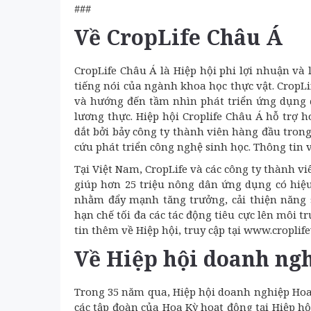
###
Về CropLife Châu Á
CropLife Châu Á là Hiệp hội phi lợi nhuận và 
tiếng nói của ngành khoa học thực vật. Crop
và hướng đến tầm nhìn phát triển ứng dụng 
lương thực. Hiệp hội Croplife Châu Á hỗ trợ 
dắt bởi bảy công ty thành viên hàng đầu trong
cứu phát triển công nghệ sinh học. Thông tin 
Tại Việt Nam, CropLife và các công ty thành vi
giúp hơn 25 triệu nông dân ứng dụng có hiệu
nhằm đẩy mạnh tăng trưởng, cải thiện năng s
hạn chế tối đa các tác động tiêu cực lên môi 
tin thêm về Hiệp hội, truy cập tại www.croplif
Về Hiệp hội doanh ng
Trong 35 năm qua, Hiệp hội doanh nghiệp Hoa
các tập đoàn của Hoa Kỳ hoạt động tại Hiệp 