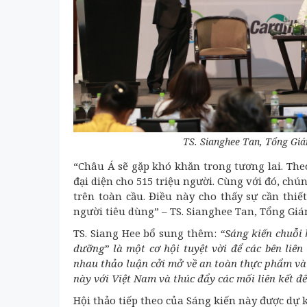
TS. Sianghee Tan, Tổng Giám
“Châu Á sẽ gặp khó khăn trong tương lai. Theo
đại diện cho 515 triệu người. Cùng với đó, chú
trên toàn cầu. Điều này cho thấy sự cần th
người tiêu dùng” – TS. Sianghee Tan, Tổng Giám
TS. Siang Hee bổ sung thêm:
“Sáng kiến chuỗi
dưỡng” là một cơ hội tuyệt vời để các bên liê
nhau thảo luận cởi mở về an toàn thực phẩm và 
này với Việt Nam và thúc đẩy các mối liên kết đ
Hội thảo tiếp theo của Sáng kiến này được dự k