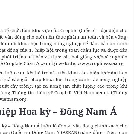
là tổ chức tầm khu vực của Croplife Quốc tế – đại diện cho
Life vận động cho một nền thực phẩm an toàn và bền vững,
đổi mới khoa học trong nông nghiệp để đảm bảo an ninh
hoạt động của 15 hiệp hội trong toàn châu lục và được dẫn
 phát triển chất bảo vệ thực vật, hạt giống và/hoặc nghiên
về CropLife Châu Á xem tại website: www.croplifeasia.org.
ên luôn cam kết hỗ trợ và triển khai các chiến lược dài hạn
 quả các giải pháp khoa học trong canh tác nông nghiệp
uất cây trồng, tạo ra nông sản chất lượng cao trong khi
trường. Thông tin thêm về CropLife Việt Nam xem tại Thông
evietnam.org.
hiệp Hoa kỳ – Đông Nam Á
 kỳ – Đông Nam Á luôn là đơn vị vận động chính sách cho
hội các Quốc gia Đông Nam Á (ASEAN) năng động. Trên toàn