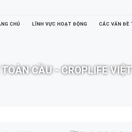
ANG CHỦ
LĨNH VỰC HOẠT ĐỘNG
CÁC VẤN ĐỀ
Ề TOÀN CẦU - CROPLIFE VIỆ