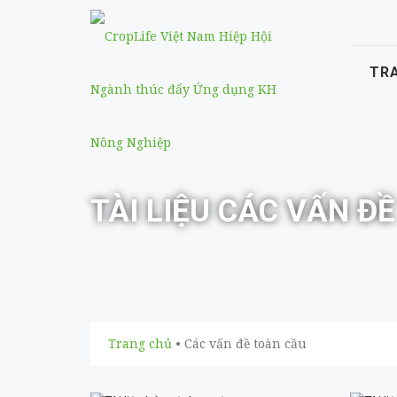
TR
TÀI LIỆU CÁC VẤN Đ
Trang chủ
• Các vấn đề toàn cầu