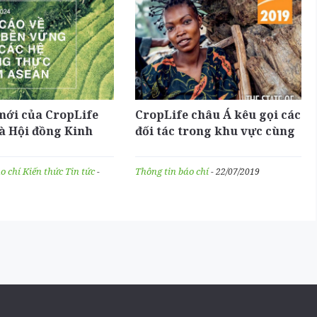
mới của CropLife
CropLife châu Á kêu gọi các
à Hội đồng Kinh
đối tác trong khu vực cùng
hâu Âu-ASEAN nêu
hợp tác giải quyết các
giải pháp hướng tới
khủng hoảng lương thực
áo chí
Kiến thức
Tin tức
Thông tin báo chí
-
- 22/07/2019
iệp bền vững ở
hiện đang ở mức báo động
m Á