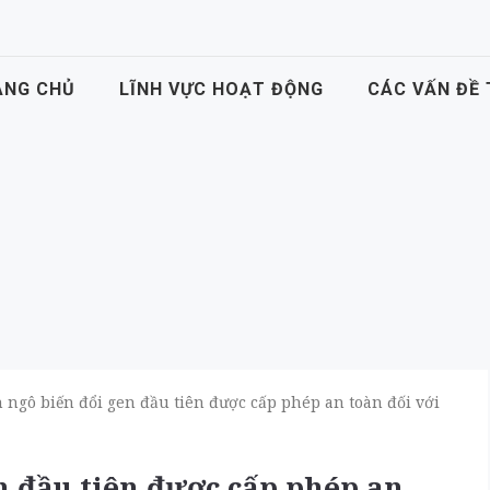
ANG CHỦ
LĨNH VỰC HOẠT ĐỘNG
CÁC VẤN ĐỀ
n ngô biến đổi gen đầu tiên được cấp phép an toàn đối với
en đầu tiên được cấp phép an