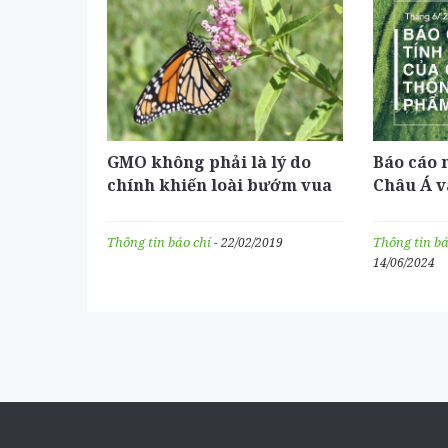
GMO không phải là lý do
Báo cáo 
chính khiến loài bướm vua
Châu Á v
bị suy giảm
doanh C
bật các 
Thông tin báo chí
Thông tin b
- 22/02/2019
nông ngh
14/06/2024
Đông Na