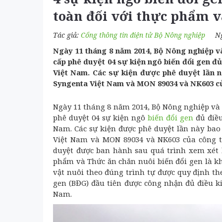
toàn đối với thực phẩm v
Tác giả:
Cổng thông tin điện tử Bộ Nông nghiệp
N
Ngày 11 tháng 8 năm 2014, Bộ Nông nghiệp v
cấp phê duyệt 04 sự kiện ngô biến đổi gen đ
Việt Nam. Các sự kiện được phê duyệt lần 
Syngenta Việt Nam và MON 89034 và NK603 c
Ngày 11 tháng 8 năm 2014, Bộ Nông nghiệp và
phê duyệt 04 sự kiện ngô
biến đổi gen
đủ điều
Nam. Các sự kiện được phê duyệt lần này bao
Việt Nam và MON 89034 và NK603 của công t
duyệt được ban hành sau quá trình xem xét 
phẩm và Thức ăn chăn nuôi biến đổi gen là kh
vật nuôi theo đúng trình tự được quy định th
gen (BĐG) đầu tiên được công nhận đủ điều k
Nam.