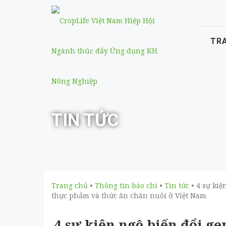
TR
TIN TỨC
Trang chủ
•
Thông tin báo chí
•
Tin tức
• 4 sự kiệ
thực phẩm và thức ăn chăn nuôi ở Việt Nam
4 sự kiện ngô biến đổi g