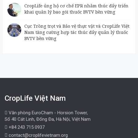
CropLife ủng hộ cơ chế EPR nhằm thúc đẩy triển
khai quản lý bao gói thuốc BVTV bền vững
Cục Trồng trọt và Bảo vệ thực vật và CropLife Việt
Nam tăng cường hợp tác thúc đẩy quản lý thuốc
BVTV bền vững
CropLife Việt Nam
Văn phòng EuroCham - Horsion Tower,
Số 40 Cát Linh, Đống Đa, Hà Nội, Việt Nam
+84 243 715 0937
contact@croplifevietnam.org