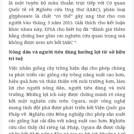
là một tuyên bố mâu thuẫn trực tiếp với Cơ quan
Quốc tế về Nghiên cứu Ung thư (IARC), phân loại
glyphosate là chất “có thể” gây ung thư cho con
người vào tháng 3 năm 2015. Giải thích cho kết luận
khác nhau này, EFSA cho biết họ đã “đánh giá thêm
bằng chứng bao gồm các nghiên cứu quan trọng mà
không được xem xét bởi IARC “.
Nông dân và người tiêu dùng hưởng lợi từ sở hữu
trí tuệ
Việc nhân giống cây trồng hiện đại cho phép chúng
ta phát triển các giống cây trồng năng suất cao hơn,
hiệu quả hơn và thân thiện với môi trường hơn, làm
lợi cho người nông dân, người tiêu dùng và môi
trường. Những lợi ích này được chứng minh rõ ràng
bởi một nghiên cứu trên Ogura, một công nghệ
mang tính đột phá được phát triển bởi Viện Quốc gia
Pháp về Nghiên cứu Nông nghiệp cho phép sản xuất
các giống hạt cải dầu với năng suất cao hơn. Nghiên
cứu cho thấy chỉ riêng tại Pháp, Ogura đã được chấp
nhận bởi 83 % nông dân và tạo ra lợi ích khoảng 1 tỷ