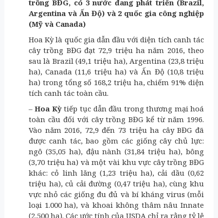
trồng BĐG, có 3 nước đang phát triển (Brazil,
Argentina và Ấn Độ) và 2 quốc gia công nghiệp
(Mỹ và Canada)
Hoa Kỳ là quốc gia dẫn đầu với diện tích canh tác
cây trồng BĐG đạt 72,9 triệu ha năm 2016, theo
sau là Brazil (49,1 triệu ha), Argentina (23,8 triệu
ha), Canada (11,6 triệu ha) và Ấn Độ (10,8 triệu
ha) trong tổng số 168,2 triệu ha, chiếm 91% diện
tích canh tác toàn cầu.
–
Hoa Kỳ
tiếp tục dẫn đầu trong thương mại hoá
toàn cầu đối với cây trồng BĐG kể từ năm 1996.
Vào năm 2016, 72,9 đến 73 triệu ha cây BĐG đã
được canh tác, bao gồm các giống cây chủ lực:
ngô (35,05 ha), đậu nành (31,84 triệu ha), bông
(3,70 triệu ha) và một vài khu vực cây trồng BĐG
khác: cỏ linh lăng (1,23 triệu ha), cải dầu (0,62
triệu ha), củ cải đường (0,47 triệu ha), cùng khu
vực nhỏ các giống đu đủ và bí kháng virus (mỗi
loại 1.000 ha), và khoai không thâm nâu Innate
(2,500 ha). Các ước tính của USDA chỉ ra rằng tỷ lệ