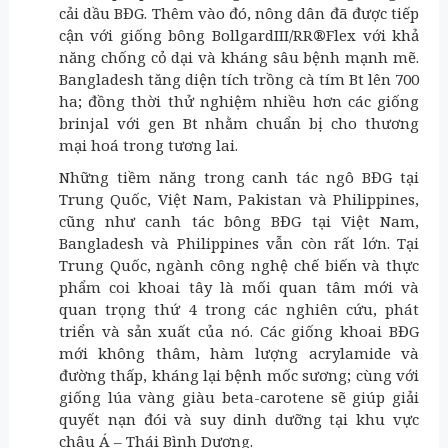
cải dầu BĐG. Thêm vào đó, nông dân đã được tiếp
cận với giống bông BollgardIII/RR
®
Flex với khả
năng chống cỏ dại và kháng sâu bệnh mạnh mẽ.
Bangladesh tăng diện tích trồng cà tím Bt lên 700
ha; đồng thời thử nghiệm nhiều hơn các giống
brinjal với gen Bt nhằm chuẩn bị cho thương
mại hoá trong tương lai.
Những tiềm năng trong canh tác ngô BĐG tại
Trung Quốc, Việt Nam, Pakistan và Philippines,
cũng như canh tác bông BĐG tại Việt Nam,
Bangladesh và Philippines vẫn còn rất lớn. Tại
Trung Quốc, ngành công nghệ chế biến và thực
phẩm coi khoai tây là mối quan tâm mới và
quan trọng thứ 4 trong các nghiên cứu, phát
triển và sản xuất của nó. Các giống khoai BĐG
mới không thâm, hàm lượng acrylamide và
đường thấp, kháng lại bệnh mốc sương; cùng với
giống lúa vàng giàu beta-carotene sẽ giúp giải
quyết nạn đói và suy dinh dưỡng tại khu vực
châu Á – Thái Bình Dương.