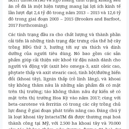
ăn rễ đã là một hiện tượng mang lại lợi ích kinh tế
lần lượt đạt 2,4 tỷ đô trong năm 2013 – 2015 và 12,6 tỷ
đô trong giai đoạn 2003 – 2015 (Brookes and Barfoot,
2017 Forthcoming).
Các tính trạng đầu ra cho chất lượng và thành phần
cải tiến là những tính trạng đặc trưng của thế hệ cây
trồng BĐG thứ 3, hướng tới sự ưa thích và dinh
dưỡng của người tiêu dùng. Nó bao gồm các sản
phẩm giúp cải thiện sức khoẻ từ đậu nành dành cho
người và động vật (axit béo omega-3, axit oleic cao,
phytate thấp và axit stearic cao), tinh bột/đường biến
đổi (khoai tây), lignin thấp (cỏ linh lăng), và khoai
tây không thâm nâu là những sản phẩm đã có mặt
trên thị trường; táo không thâm nâu dự kiến sẽ có
mặt trên thị trường Hoa Kỳ vào năm 2017; cùng với
beta-carotene và ferritin có trong các cây trồng chủ
lực đang ở giai đoạn phát triển nâng cao. Đáng chú ý
là loạt khoai tây IntactaTM đã được thương mại hoá
thành công tại Mỹ, với 2.500 ha khoai tây và 70.000