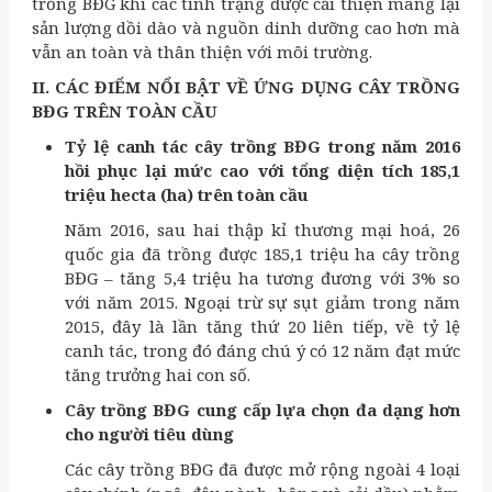
trồng BĐG khi các tính trạng được cải thiện mang lại
sản lượng dồi dào và nguồn dinh dưỡng cao hơn mà
vẫn an toàn và thân thiện với môi trường.
II. CÁC ĐIỂM NỔI BẬT VỀ ỨNG DỤNG CÂY TRỒNG
BĐG TRÊN TOÀN CẦU
Tỷ lệ canh tác cây trồng BĐG trong năm 2016
hồi phục lại mức cao với tổng diện tích 185,1
triệu hecta (ha) trên toàn cầu
Năm 2016, sau hai thập kỉ thương mại hoá, 26
quốc gia đã trồng được 185,1 triệu ha cây trồng
BĐG – tăng 5,4 triệu ha tương đương với 3% so
với năm 2015. Ngoại trừ sự sụt giảm trong năm
2015, đây là lần tăng thứ 20 liên tiếp, về tỷ lệ
canh tác, trong đó đáng chú ý có 12 năm đạt mức
tăng trưởng hai con số.
Cây trồng BĐG cung cấp lựa chọn đa dạng hơn
cho người tiêu dùng
Các cây trồng BĐG đã được mở rộng ngoài 4 loại