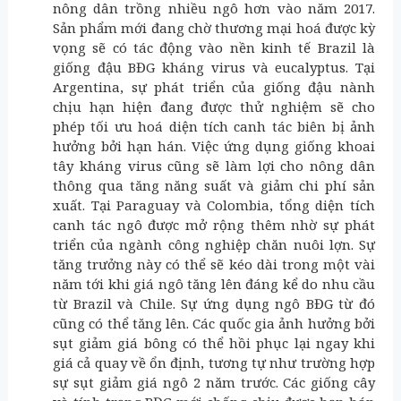
nông dân trồng nhiều ngô hơn vào năm 2017.
Sản phẩm mới đang chờ thương mại hoá được kỳ
vọng sẽ có tác động vào nền kinh tế Brazil là
giống đậu BĐG kháng virus và eucalyptus. Tại
Argentina, sự phát triển của giống đậu nành
chịu hạn hiện đang được thử nghiệm sẽ cho
phép tối ưu hoá diện tích canh tác biên bị ảnh
hưởng bởi hạn hán. Việc ứng dụng giống khoai
tây kháng virus cũng sẽ làm lợi cho nông dân
thông qua tăng năng suất và giảm chi phí sản
xuất. Tại Paraguay và Colombia, tổng diện tích
canh tác ngô được mở rộng thêm nhờ sự phát
triển của ngành công nghiệp chăn nuôi lợn. Sự
tăng trưởng này có thể sẽ kéo dài trong một vài
năm tới khi giá ngô tăng lên đáng kể do nhu cầu
từ Brazil và Chile. Sự ứng dụng ngô BĐG từ đó
cũng có thể tăng lên. Các quốc gia ảnh hưởng bởi
sụt giảm giá bông có thể hồi phục lại ngay khi
giá cả quay về ổn định, tương tự như trường hợp
sự sụt giảm giá ngô 2 năm trước. Các giống cây