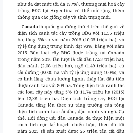
như đã đạt mức tối đa (97%), thương mại hoá cây
trồng BĐG tại Argentina có thể mở rộng thêm
thông qua các giống cây và tính trạng mới.
–
Canada
là quốc gia đứng thứ 4 trên thế giới về
diện tích canh tác cây trồng BĐG với 11,55 triệu
ha, tăng 5% so với năm 2015 (10,05 triệu ha); và
tỷ lệ ứng dụng trung bình đạt 93%, bằng với năm
2015. Bốn loại cây BĐG được trồng tại Canada
trong năm 2016 lần lượt là cải dầu (7,53 triệu ha),
đậu nành (2,08 triệu ha), ngô (1,49 triệu ha), củ
cải đường (8.000 ha với tỷ lệ ứng dụng 100%), và
cỏ linh lăng chứa lượng lignin thấp lần đầu tiên
được canh tác với 809 ha. Tổng diện tích canh tác
các loại cây này tăng 5% từ 11,74 triệu ha (2015)
lên 12,38 triệu ha. Diện tích trồng cây BĐG tại
Canada tăng lên theo sự tăng trưởng của tổng
diện tích canh tác cải dầu, đậu nành và ngô. Cụ
thể, Hội đồng Cải dầu Canada đã thực hiện một
cách tích cực kế hoạch chiến lược, theo đó tới
năm 2025 sẽ sản xuất được 26 triệu tấn cải dầu