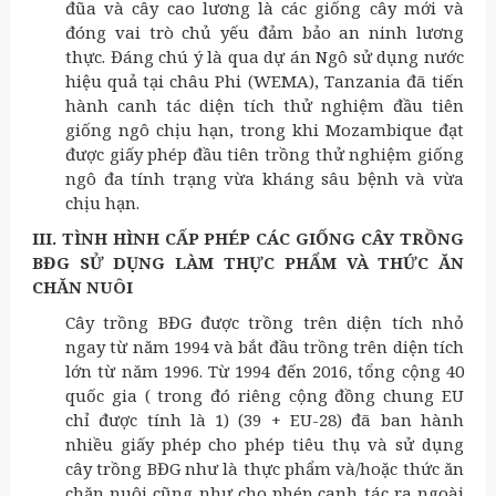
đũa và cây cao lương là các giống cây mới và
đóng vai trò chủ yếu đảm bảo an ninh lương
thực. Đáng chú ý là qua dự án Ngô sử dụng nước
hiệu quả tại châu Phi (WEMA), Tanzania đã tiến
hành canh tác diện tích thử nghiệm đầu tiên
giống ngô chịu hạn, trong khi Mozambique đạt
được giấy phép đầu tiên trồng thử nghiệm giống
ngô đa tính trạng vừa kháng sâu bệnh và vừa
chịu hạn.
III. TÌNH HÌNH CẤP PHÉP CÁC GIỐNG CÂY TRỒNG
BĐG SỬ DỤNG LÀM THỰC PHẨM VÀ THỨC ĂN
CHĂN NUÔI
Cây trồng BĐG được trồng trên diện tích nhỏ
ngay từ năm 1994 và bắt đầu trồng trên diện tích
lớn từ năm 1996. Từ 1994 đến 2016, tổng cộng 40
quốc gia ( trong đó riêng cộng đồng chung EU
chỉ được tính là 1) (39 + EU-28) đã ban hành
nhiều giấy phép cho phép tiêu thụ và sử dụng
cây trồng BĐG như là thực phẩm và/hoặc thức ăn
chăn nuôi cũng như cho phép canh tác ra ngoài