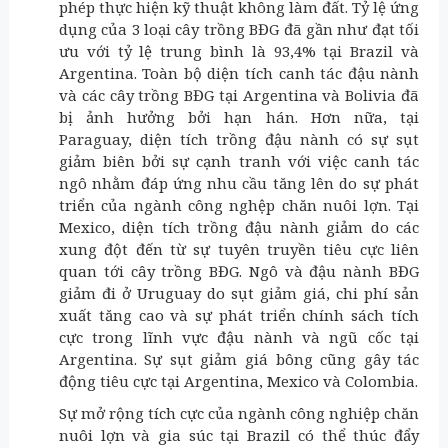
phép thực hiện kỹ thuật không làm đất. Tỷ lệ ứng
dụng của 3 loại cây trồng BĐG đã gần như đạt tối
ưu với tỷ lệ trung bình là 93,4% tại Brazil và
Argentina. Toàn bộ diện tích canh tác đậu nành
và các cây trồng BĐG tại Argentina và Bolivia đã
bị ảnh hưởng bởi hạn hán. Hơn nữa, tại
Paraguay, diện tích trồng đậu nành có sự sụt
giảm biên bởi sự cạnh tranh với việc canh tác
ngô nhằm đáp ứng nhu cầu tăng lên do sự phát
triển của ngành công nghệp chăn nuôi lợn. Tại
Mexico, diện tích trồng đậu nành giảm do các
xung đột đến từ sự tuyên truyền tiêu cực liên
quan tới cây trồng BĐG. Ngô và đậu nành BĐG
giảm đi ở Uruguay do sụt giảm giá, chi phí sản
xuất tăng cao và sự phát triển chính sách tích
cực trong lĩnh vực đậu nành và ngũ cốc tại
Argentina. Sự sụt giảm giá bông cũng gây tác
động tiêu cực tại Argentina, Mexico và Colombia.
Sự mở rộng tích cực của ngành công nghiệp chăn
nuôi lợn và gia súc tại Brazil có thể thúc đẩy