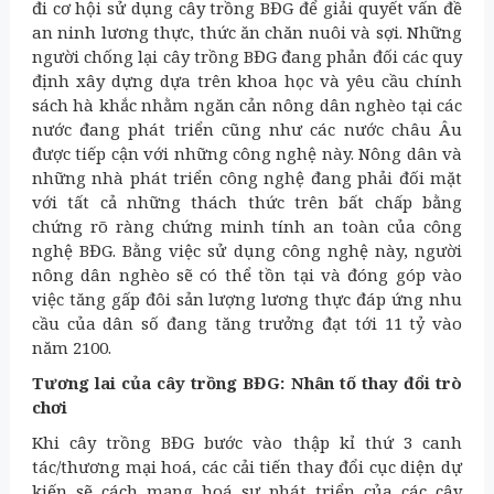
đi cơ hội sử dụng cây trồng BĐG để giải quyết vấn đề
an ninh lương thực, thức ăn chăn nuôi và sợi. Những
người chống lại cây trồng BĐG đang phản đối các quy
định xây dựng dựa trên khoa học và yêu cầu chính
sách hà khắc nhằm ngăn cản nông dân nghèo tại các
nước đang phát triển cũng như các nước châu Âu
được tiếp cận với những công nghệ này. Nông dân và
những nhà phát triển công nghệ đang phải đối mặt
với tất cả những thách thức trên bất chấp bằng
chứng rõ ràng chứng minh tính an toàn của công
nghệ BĐG. Bằng việc sử dụng công nghệ này, người
nông dân nghèo sẽ có thể tồn tại và đóng góp vào
việc tăng gấp đôi sản lượng lương thực đáp ứng nhu
cầu của dân số đang tăng trưởng đạt tới 11 tỷ vào
năm 2100.
Tương lai của cây trồng BĐG: Nhân tố thay đổi trò
chơi
Khi cây trồng BĐG bước vào thập kỉ thứ 3 canh
tác/thương mại hoá, các cải tiến thay đổi cục diện dự
kiến sẽ cách mạng hoá sự phát triển của các cây