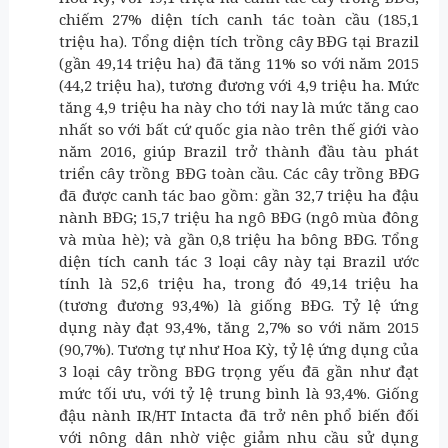
chiếm 27% diện tích canh tác toàn cầu (185,1
triệu ha). Tổng diện tích trồng cây BĐG tại Brazil
(gần 49,14 triệu ha) đã tăng 11% so với năm 2015
(44,2 triệu ha), tương đương với 4,9 triệu ha. Mức
tăng 4,9 triệu ha này cho tới nay là mức tăng cao
nhất so với bất cứ quốc gia nào trên thế giới vào
năm 2016, giúp Brazil trở thành đầu tàu phát
triển cây trồng BĐG toàn cầu. Các cây trồng BĐG
đã được canh tác bao gồm: gần 32,7 triệu ha đậu
nành BĐG; 15,7 triệu ha ngô BĐG (ngô mùa đông
và mùa hè); và gần 0,8 triệu ha bông BĐG. Tổng
diện tích canh tác 3 loại cây này tại Brazil ước
tính là 52,6 triệu ha, trong đó 49,14 triệu ha
(tương đương 93,4%) là giống BĐG. Tỷ lệ ứng
dụng này đạt 93,4%, tăng 2,7% so với năm 2015
(90,7%). Tương tự như Hoa Kỳ, tỷ lệ ứng dụng của
3 loại cây trồng BĐG trọng yếu đã gần như đạt
mức tối ưu, với tỷ lệ trung bình là 93,4%. Giống
đậu nành IR/HT Intacta đã trở nên phổ biến đối
với nông dân nhờ việc giảm nhu cầu sử dụng