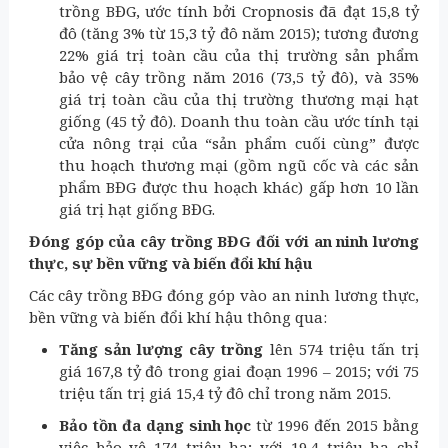
trồng BĐG, ước tính bởi Cropnosis đã đạt 15,8 tỷ
đô (tăng 3% từ 15,3 tỷ đô năm 2015); tương đương
22% giá trị toàn cầu của thị trường sản phẩm
bảo vệ cây trồng năm 2016 (73,5 tỷ đô), và 35%
giá trị toàn cầu của thị trường thương mại hạt
giống (45 tỷ đô). Doanh thu toàn cầu ước tính tại
cửa nông trại của “sản phẩm cuối cùng” được
thu hoạch thương mại (gồm ngũ cốc và các sản
phẩm BĐG được thu hoạch khác) gấp hơn 10 lần
giá trị hạt giống BĐG.
Đóng góp của cây trồng BĐG đối với an ninh lương
thực, sự bền vững và biến đổi khí hậu
Các cây trồng BĐG đóng góp vào an ninh lương thực,
bền vững và biến đổi khí hậu thông qua:
Tăng sản lượng cây trồng
lên 574 triệu tấn trị
giá 167,8 tỷ đô trong giai đoạn 1996 – 2015; với 75
triệu tấn trị giá 15,4 tỷ đô chỉ trong năm 2015.
Bảo tồn đa dạng sinh học
từ 1996 đến 2015 bằng
việc bảo vệ 174 triệu ha; với 19,4 triệu ha chỉ