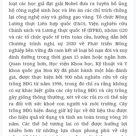
loạt các học giả đạt giải Nobel đưa ra tuyên bố ủng
hộ công nghệ sinh học và lên án các chỉ trích chống
lại công nghệ này và giống gạo vàng. Tổ chức Nông
Lương thực Liên hợp quốc (FAO), Viện nghiên cứu
Chính sách và Lương thực quốc tế (IFPRI), nhóm G20
và các tổ chức quốc tế trên toàn cầu, hướng dẫn bởi
Chương trình nghị sự 2030 về Phát triển Nông
nghiệp bền vững đã cam kết sẽ loại bỏ nạn đói và suy
dinh dưỡng trong thời gian 15 năm hoặc ngắn hơn.
Quan trọng hơn, Học viện Khoa học, Kỹ thuật và Y
khoa quốc gia Hoa Kỳ đã phát hành một bản đánh
giá, được thực hiện bởi 900 nhà nghiên cứu về cây
trồng BĐG từ năm 1996, trong đó chỉ ra rằng không
có sự khác biệt giữa các cây trồng BĐG và cây trồng
gây giống thông thường, xét về các rủi ro có thể xảy
ra đối với sức khoẻ con người và môi trường. Cây
trồng BĐG hiện đang giữ kỷ lục về dữ liệu thu được
cho hiệu quả sử dụng và tính an toàn trong vòng 20
năm. Các thế hệ tương lai có thể được hưởng lợi
nhiều hơn từ những lựa chọn phong phú về cây