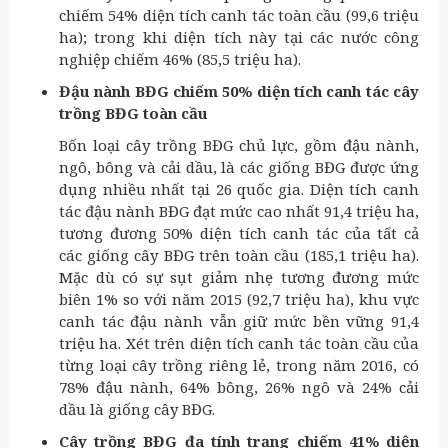
chiếm 54% diện tích canh tác toàn cầu (99,6 triệu
ha); trong khi diện tích này tại các nước công
nghiệp chiếm 46% (85,5 triệu ha).
Đậu nành BĐG chiếm 50% diện tích canh tác cây
trồng BĐG toàn cầu
Bốn loại cây trồng BĐG chủ lực, gồm đậu nành,
ngô, bông và cải dầu, là các giống BĐG được ứng
dụng nhiều nhất tại 26 quốc gia. Diện tích canh
tác đậu nành BĐG đạt mức cao nhất 91,4 triệu ha,
tương đương 50% diện tích canh tác của tất cả
các giống cây BĐG trên toàn cầu (185,1 triệu ha).
Mặc dù có sự sụt giảm nhẹ tương đương mức
biên 1% so với năm 2015 (92,7 triệu ha), khu vực
canh tác đậu nành vẫn giữ mức bền vững 91,4
triệu ha. Xét trên diện tích canh tác toàn cầu của
từng loại cây trồng riêng lẻ, trong năm 2016, có
78% đậu nành, 64% bông, 26% ngô và 24% cải
dầu là giống cây BĐG.
Cây trồng BĐG đa tính trạng chiếm 41% diện