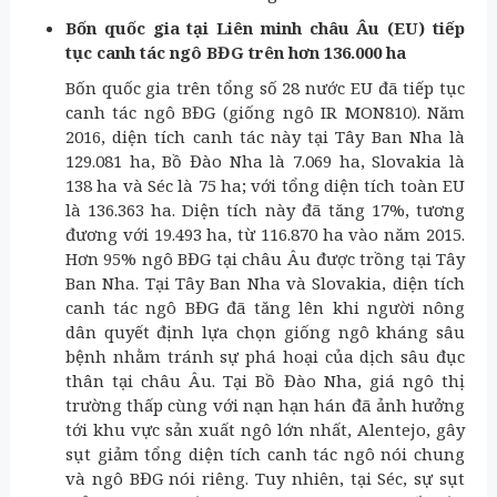
Bốn quốc gia tại Liên minh châu Âu (EU) tiếp
tục canh tác ngô BĐG trên hơn 136.000 ha
Bốn quốc gia trên tổng số 28 nước EU đã tiếp tục
canh tác ngô BĐG (giống ngô IR MON810). Năm
2016, diện tích canh tác này tại Tây Ban Nha là
129.081 ha, Bồ Đào Nha là 7.069 ha, Slovakia là
138 ha và Séc là 75 ha; với tổng diện tích toàn EU
là 136.363 ha. Diện tích này đã tăng 17%, tương
đương với 19.493 ha, từ 116.870 ha vào năm 2015.
Hơn 95% ngô BĐG tại châu Âu được trồng tại Tây
Ban Nha. Tại Tây Ban Nha và Slovakia, diện tích
canh tác ngô BĐG đã tăng lên khi người nông
dân quyết định lựa chọn giống ngô kháng sâu
bệnh nhằm tránh sự phá hoại của dịch sâu đục
thân tại châu Âu. Tại Bồ Đào Nha, giá ngô thị
trường thấp cùng với nạn hạn hán đã ảnh hưởng
tới khu vực sản xuất ngô lớn nhất, Alentejo, gây
sụt giảm tổng diện tích canh tác ngô nói chung
và ngô BĐG nói riêng. Tuy nhiên, tại Séc, sự sụt