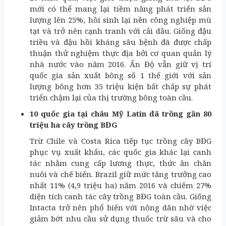
mới có thể mang lại tiềm năng phát triển sản
lượng lên 25%, hồi sinh lại nền công nghiệp mù
tạt và trở nên cạnh tranh với cải dầu. Giống đậu
triều và đậu hồi kháng sâu bệnh đã được chấp
thuận thử nghiệm thực địa bởi cơ quan quản lý
nhà nước vào năm 2016. Ấn Độ vẫn giữ vị trí
quốc gia sản xuất bông số 1 thế giới với sản
lượng bông hơn 35 triệu kiện bất chấp sự phát
triển chậm lại của thị trường bông toàn cầu.
10 quốc gia tại châu Mỹ Latin đã trồng gần 80
triệu ha cây trồng BĐG
Trừ Chile và Costa Rica tiếp tục trồng cây BĐG
phục vụ xuất khẩu, các quốc gia khác lại canh
tác nhằm cung cấp lương thực, thức ăn chăn
nuôi và chế biến. Brazil giữ mức tăng trưởng cao
nhất 11% (4,9 triệu ha) năm 2016 và chiếm 27%
diện tích canh tác cây trồng BĐG toàn cầu. Giống
Intacta trở nên phổ biến với nông dân nhờ việc
giảm bớt nhu cầu sử dụng thuốc trừ sâu và cho