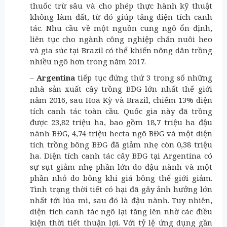
thuốc trừ sâu và cho phép thực hành kỹ thuật
không làm đất, từ đó giúp tăng diện tích canh
tác. Nhu cầu về một nguồn cung ngô ổn định,
liên tục cho ngành công nghiệp chăn nuôi heo
và gia súc tại Brazil có thể khiến nông dân trồng
nhiều ngô hơn trong năm 2017.
–
Argentina
tiếp tục đứng thứ 3 trong số những
nhà sản xuất cây trồng BĐG lớn nhất thế giới
năm 2016, sau Hoa Kỳ và Brazil, chiếm 13% diện
tích canh tác toàn cầu. Quốc gia này đã trồng
được 23,82 triệu ha, bao gồm 18,7 triệu ha đậu
nành BĐG, 4,74 triệu hecta ngô BĐG và một diện
tích trồng bông BĐG đã giảm nhẹ còn 0,38 triệu
ha. Diện tích canh tác cây BĐG tại Argentina có
sự sụt giảm nhẹ phần lớn do đậu nành và một
phần nhỏ do bông khi giá bông thế giới giảm.
Tình trạng thời tiết có hại đã gây ảnh hưởng lớn
nhất tới lúa mì, sau đó là đậu nành. Tuy nhiên,
diện tích canh tác ngô lại tăng lên nhờ các điều
kiện thời tiết thuận lợi. Với tỷ lệ ứng dụng gần