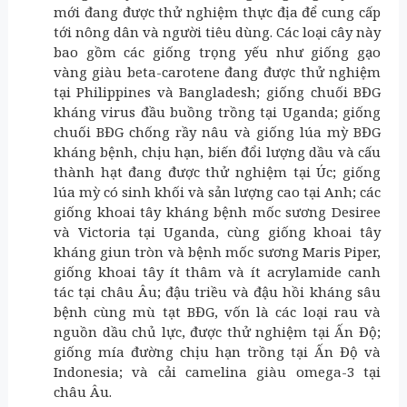
mới đang được thử nghiệm thực địa để cung cấp
tới nông dân và người tiêu dùng. Các loại cây này
bao gồm các giống trọng yếu như giống gạo
vàng giàu beta-carotene đang được thử nghiệm
tại Philippines và Bangladesh; giống chuối BĐG
kháng virus đầu buồng trồng tại Uganda; giống
chuối BĐG chống rầy nâu và giống lúa mỳ BĐG
kháng bệnh, chịu hạn, biến đổi lượng dầu và cấu
thành hạt đang được thử nghiệm tại Úc; giống
lúa mỳ có sinh khối và sản lượng cao tại Anh; các
giống khoai tây kháng bệnh mốc sương Desiree
và Victoria tại Uganda, cùng giống khoai tây
kháng giun tròn và bệnh mốc sương Maris Piper,
giống khoai tây ít thâm và ít acrylamide canh
tác tại châu Âu; đậu triều và đậu hồi kháng sâu
bệnh cùng mù tạt BĐG, vốn là các loại rau và
nguồn dầu chủ lực, được thử nghiệm tại Ấn Độ;
giống mía đường chịu hạn trồng tại Ấn Độ và
Indonesia; và cải camelina giàu omega-3 tại
châu Âu.