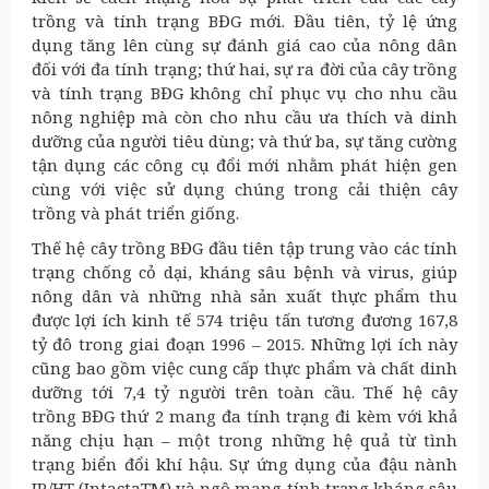
trồng và tính trạng BĐG mới. Đầu tiên, tỷ lệ ứng
dụng tăng lên cùng sự đánh giá cao của nông dân
đối với đa tính trạng; thứ hai, sự ra đời của cây trồng
và tính trạng BĐG không chỉ phục vụ cho nhu cầu
nông nghiệp mà còn cho nhu cầu ưa thích và dinh
dưỡng của người tiêu dùng; và thứ ba, sự tăng cường
tận dụng các công cụ đổi mới nhằm phát hiện gen
cùng với việc sử dụng chúng trong cải thiện cây
trồng và phát triển giống.
Thế hệ cây trồng BĐG đầu tiên tập trung vào các tính
trạng chống cỏ dại, kháng sâu bệnh và virus, giúp
nông dân và những nhà sản xuất thực phẩm thu
được lợi ích kinh tế 574 triệu tấn tương đương 167,8
tỷ đô trong giai đoạn 1996 – 2015. Những lợi ích này
cũng bao gồm việc cung cấp thực phẩm và chất dinh
dưỡng tới 7,4 tỷ người trên toàn cầu. Thế hệ cây
trồng BĐG thứ 2 mang đa tính trạng đi kèm với khả
năng chịu hạn – một trong những hệ quả từ tình
trạng biển đổi khí hậu. Sự ứng dụng của đậu nành
IR/HT (IntactaTM) và ngô mang tính trạng kháng sâu