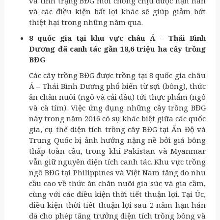
và tính trạng BĐG mới chống chịu được hạn hán
và các điều kiện bất lợi khác sẽ giúp giảm bớt
thiệt hại trong những năm qua.
8 quốc gia tại khu vực châu Á – Thái Bình
Dương đã canh tác gần 18,6 triệu ha cây trồng
BĐG
Các cây trồng BĐG được trồng tại 8 quốc gia châu
Á – Thái Bình Dương phổ biến từ sợi (bông), thức
ăn chăn nuôi (ngô và cải dầu) tới thực phẩm (ngô
và cà tím). Việc ứng dụng những cây trồng BĐG
này trong năm 2016 có sự khác biệt giữa các quốc
gia, cụ thể diện tích trồng cây BĐG tại Ấn Độ và
Trung Quốc bị ảnh hưởng nặng nề bởi giá bông
thấp toàn cầu, trong khi Pakistan và Myanmar
vẫn giữ nguyên diện tích canh tác. Khu vực trồng
ngô BĐG tại Philippines và Việt Nam tăng do nhu
cầu cao về thức ăn chăn nuôi gia súc và gia cầm,
cùng với các điều kiện thời tiết thuận lợi. Tại Úc,
điều kiện thời tiết thuận lợi sau 2 năm hạn hán
đã cho phép tăng trưởng diện tích trồng bông và