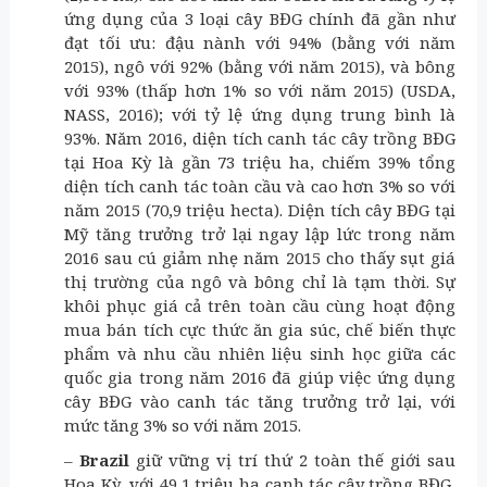
ứng dụng của 3 loại cây BĐG chính đã gần như
đạt tối ưu: đậu nành với 94% (bằng với năm
2015), ngô với 92% (bằng với năm 2015), và bông
với 93% (thấp hơn 1% so với năm 2015) (USDA,
NASS, 2016); với tỷ lệ ứng dụng trung bình là
93%. Năm 2016, diện tích canh tác cây trồng BĐG
tại Hoa Kỳ là gần 73 triệu ha, chiếm 39% tổng
diện tích canh tác toàn cầu và cao hơn 3% so với
năm 2015 (70,9 triệu hecta). Diện tích cây BĐG tại
Mỹ tăng trưởng trở lại ngay lập lức trong năm
2016 sau cú giảm nhẹ năm 2015 cho thấy sụt giá
thị trường của ngô và bông chỉ là tạm thời. Sự
khôi phục giá cả trên toàn cầu cùng hoạt động
mua bán tích cực thức ăn gia súc, chế biến thực
phẩm và nhu cầu nhiên liệu sinh học giữa các
quốc gia trong năm 2016 đã giúp việc ứng dụng
cây BĐG vào canh tác tăng trưởng trở lại, với
mức tăng 3% so với năm 2015.
–
Brazil
giữ vững vị trí thứ 2 toàn thế giới sau
Hoa Kỳ, với 49,1 triệu ha canh tác cây trồng BĐG,