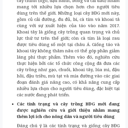
cây chính (ngô, đậu nành, bông và cải dầu) nhằm
mang tới nhiều lựa chọn hơn cho người tiêu
dùng trên thế giới. Những loại cây BĐG mới này,
gồm củ cải đường, đu đủ, bí, cà tím và khoai tâ
cùng với sự xuất hiện của táo vào năm 2017.
Khoai tây là giống cây trồng quan trọng và chủ
lực thứ tư trên thế giới; còn cà tím là loại rau
được tiêu dùng số một tại châu Á. Giống táo và
khoai tây không thâm nâu có thể góp phần giảm
lãng phí thực phẩm. Thêm vào đó, nghiên cứu
thực hiện bởi các tổ chức công cộng đã đưa các
cây trồng như gạo, chuối, khoai tây, lúa mì, đậu
hồi, đậu triều, mù tạt và mía đường vào các giai
đoạn đánh giá nâng cao, có khả năng cung cấp
nhiều lựa chọn cho người tiêu dùng, đặc biệt tại
các nước đang phát triển.
Các tính trạng và cây trồng BĐG mới đang
được nghiên cứu và giới thiệu nhằm mang
thêm lợi ích cho nông dân và người tiêu dùng
Đáng chú ý là các tính trạng và giống cây BĐG