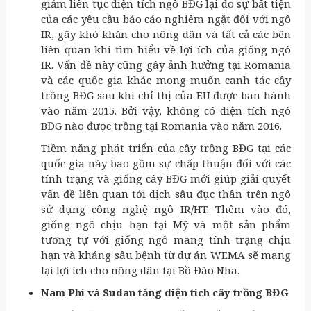
giảm liên tục diện tích ngô BĐG lại do sự bất tiện
của các yêu cầu báo cáo nghiêm ngặt đối với ngô
IR, gây khó khăn cho nông dân và tất cả các bên
liên quan khi tìm hiểu về lợi ích của giống ngô
IR. Vấn đề này cũng gây ảnh hưởng tại Romania
và các quốc gia khác mong muốn canh tác cây
trồng BĐG sau khi chỉ thị của EU được ban hành
vào năm 2015. Bởi vậy, không có diện tích ngô
BĐG nào được trồng tại Romania vào năm 2016.
Tiềm năng phát triển của cây trồng BĐG tại các
quốc gia này bao gồm sự chấp thuận đối với các
tính trạng và giống cây BĐG mới giúp giải quyết
vấn đề liên quan tới dịch sâu đục thân trên ngô
sử dụng công nghệ ngô IR/HT. Thêm vào đó,
giống ngô chịu hạn tại Mỹ và một sản phẩm
tương tự với giống ngô mang tính trạng chịu
hạn và kháng sâu bệnh từ dự án WEMA sẽ mang
lại lợi ích cho nông dân tại Bồ Đào Nha.
Nam Phi và Sudan tăng diện tích cây trồng BĐG