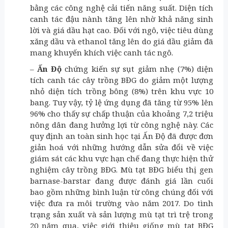
bằng các công nghệ cải tiến năng suất. Diện tích
canh tác đậu nành tăng lên nhờ khả năng sinh
lời và giá dầu hạt cao. Đối với ngô, việc tiêu dùng
xăng dầu và ethanol tăng lên do giá dầu giảm đã
mang khuyến khích việc canh tác ngô.
–
Ấn Độ
chứng kiến sự sụt giảm nhẹ (7%) diện
tích canh tác cây trồng BĐG do giảm một lượng
nhỏ diện tích trồng bông (8%) trên khu vực 10
bang. Tuy vậy, tỷ lệ ứng dụng đã tăng từ 95% lên
96% cho thấy sự chấp thuận của khoảng 7,2 triệu
nông dân đang hưởng lợi từ công nghệ này. Các
quy định an toàn sinh học tại Ấn Độ đã được đơn
giản hoá với những hướng dẫn sửa đổi về việc
giám sát các khu vực hạn chế đang thực hiện thử
nghiệm cây trồng BĐG. Mù tạt BĐG biểu thị gen
barnase-barstar đang được đánh giá lần cuối
bao gồm những bình luận từ công chúng đối với
việc đưa ra môi trường vào năm 2017. Do tình
trạng sản xuất và sản lượng mù tạt trì trệ trong
20 năm qua, việc giới thiệu giống mù tạt BĐG