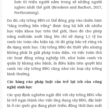
hơn 65 triệu người nằm trong số những người
nghèo nhất thế giới (Brookers and Barfoot, 2017,
Forthcoming).
Do đó, cây trồng BĐG có thể đóng góp vào chiến lược
“tăng trưởng bền vững” được ủng hộ bởi rất nhiều
học viện khoa học trên thế giới, theo đó cho phép
năng suất/sản xuất tăng lên chỉ sử dụng 1,5 tỷ ha
canh tác toàn cầu hiện tại, từ đó giúp bảo vệ rừng và
đa dạng sinh học. Cây trồng BĐG dù thiết yếu nhưng
không phải là giải pháp toàn diện, và việc tuân thủ
các hoạt động nông nghiệp tốt, như luân canh và
quản lý kháng sâu bệnh, là điều kiện tiên quyết khi
canh tác cây trồng BĐG cũng như các loại cây trồng
bình thường.
Các hàng rào pháp luật cản trở lợi ích của công
nghệ sinh học
Các quy định nghiêm ngặt đối với cây trồng BĐG vẫn
là trở ngại chính cho việc ứng dụng cây BĐG, đặc biệt
là ở các quốc gia đang phát triển; đồng thời làm mất