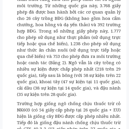
môi trường. Từ những quốc gia này, 3.768 giấy
phép đã được ban hành bởi các cơ quan quản lý
cho 26 cây trồng BĐG (không bao gồm hoa cẩm
chướng, hoa hồng và dạ yến thảo) và 392 trường
hợp BĐG. Trong số những giấy phép này, 1.777
cho phép sử dụng như thực phẩm (sử dụng trực
tiếp hoặc qua chế biến), 1.238 cho phép sử dụng
như thức ăn chăn nuôi (sử dụng trực tiếp hoặc
qua chế biến) và 753 cho phép đưa ra môi trường
hoặc canh tác (Bảng 2). Ngô vẫn là cây trồng có
nhiều sự kiện được chấp phép nhất (218 trên 29
quốc gia), tiếp sau là bông (với 58 sự kiện trên 22
quốc gia), khoai tây (47 sự kiện tại 11 quốc gia),
cải dầu (38 sự kiện tại 14 quốc gia), và đậu nành
(35 sự kiện trên 28 quốc gia).
Trường hợp giống ngô chống chịu thuốc trừ cỏ
NK603 (có 54 giấy cấp phép tại 26 quốc gia + EU)
hiện là giống cây BĐG được cấp phép nhiều nhất.
Tiếp đó là giống đậu nành chống chịu thuốc trừ
cỏ GTS 40-3-2 (53 giấy phép trên 27 quốc gia +