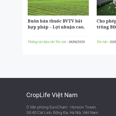
Buôn bán thuốc BVTV bất
Cho phép
hợp pháp – Lợi nhuận cao,
trồng BĐ
rủi ro thấp
pháp giú
vấn đề t
Thông tin báo chí
Tin tức
Tin tức
- 06/06/2020
- 03/
CropLife Việt Nam
Văn phòng EuroCham - Horsion Tower,
Số 40 Cát Linh, Đống Đa, Hà Nội, Việt Nam