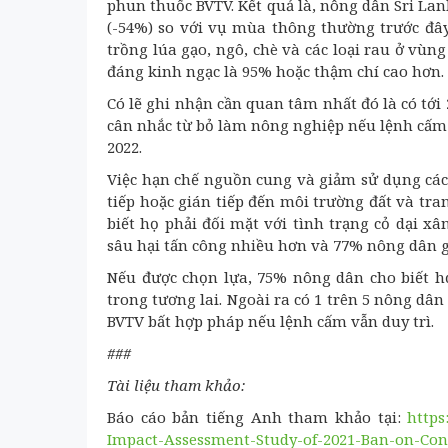
phun thuốc BVTV. Kết quả là, nông dân Sri La
(-54%) so với vụ mùa thông thường trước đâ
trồng lúa gạo, ngô, chè và các loại rau ở vù
đáng kinh ngạc là 95% hoặc thậm chí cao hơn.
Có lẽ ghi nhận cần quan tâm nhất đó là có tớ
cân nhắc từ bỏ làm nông nghiệp nếu lệnh cấm
2022.
Việc hạn chế nguồn cung và giảm sử dụng các
tiếp hoặc gián tiếp đến môi trường đất và tra
biết họ phải đối mặt với tình trạng cỏ dại x
sâu hại tấn công nhiều hơn và 77% nông dân g
Nếu được chọn lựa, 75% nông dân cho biết 
trong tương lai. Ngoài ra có 1 trên 5 nông dâ
BVTV bất hợp pháp nếu lệnh cấm vẫn duy trì.
###
Tài liệu tham khảo:
Báo cáo bản tiếng Anh tham khảo tại:
https
Impact-Assessment-Study-of-2021-Ban-on-Conv