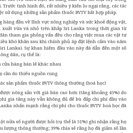
Trước tình hình đó, rất nhiều ý kiến lo ngại rằng, các tác
việc sử dụng những sản phẩm thuốc BVTV bất hợp pháp.
ng hàng đầu về lĩnh vực nông nghiệp và sức khoẻ động vật,
 xuất vừa và nhỏ trên khắp Sri Lanka trong thời gian từ
g dân tham gia phỏng vấn đều cho rằng việc mua các vật tư
iều khó khăn sau khi chính phủ áp đặt lệnh cấm vào năm
Sri Lanka). Sự khan hiếm đầu vào này đã dẫn đến một số
ông dân, cụ thể là:
u cửa hàng bán lẻ khác nhau
 cần do thiếu nguồn cung
các sản phẩm thuốc BVTV thông thường (hoá học)
t được nông sản với giá bán cao hơn (tăng khoảng 45%) do
i phí gia tăng này vẫn không đủ để bù đắp chi phí đầu vào
 Lanka nhấn mạnh rằng chi phí cho thuốc BVTV hoá học đã
ột nửa số người được hỏi (cụ thể là 51%) ghi nhận rằng họ
iều lượng thông thường; 39% chia sẻ rằng họ đã giảm số lần