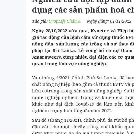
dụng các sản phẩm hoá ch
Tác giả:
CropLife Châu Á
Ngày đăng: 01/11/2022
Ngày 28/10/2022 vừa qua, Kynetec và Hiệp h
giá tác động của lệnh cấm sử dụng thuốc BVT
nông dân, sản lượng cây trồng và sự thay 
pháp tại Sri Lanka. Lễ công bố có sự tha
Amaraweera cùng nhiều đại diện các cơ quan 
quan trong lĩnh vực nông nghiệp.
Vào tháng 4/2021, Chính Phủ Sri Lanka đã b
chất nông nghiệp (bao gồm cả thuốc BVTV và p
hữu cơtrong trong sản xuất nông nghiệp. Sự t
nông nghiệp nghiêm trọng và khiến giá thực
khác như đại dịch Covid-19 đã làm nền kinh
nghiêm trọng hơn từ giữa năm 2021.
Sau đó (tháng 11/2021), chính phủ đã rút bỏ 
đầu vào cho một số cây trồng xuất khẩu quan
được khôi phục, do đó giá lương thực vẫn ở m