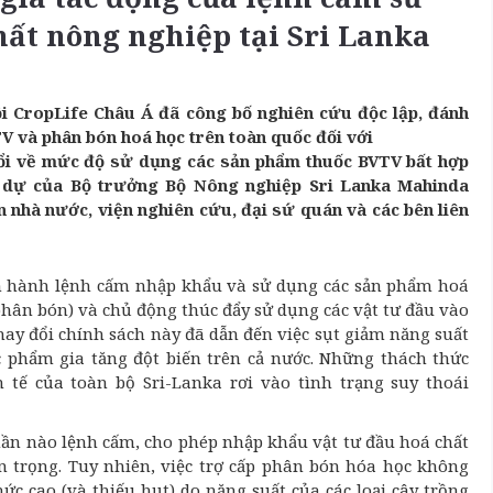
ất nông nghiệp tại Sri Lanka
ội CropLife Châu Á đã công bố nghiên cứu độc lập, đánh
V và phân bón hoá học trên toàn quốc đối với
đổi về mức độ sử dụng các sản phẩm thuốc BVTV bất hợp
m dự của Bộ trưởng Bộ Nông nghiệp Sri Lanka Mahinda
nhà nước, viện nghiên cứu, đại sứ quán và các bên liên
an hành lệnh cấm nhập khẩu và sử dụng các sản phẩm hoá
hân bón) và chủ động thúc đẩy sử dụng các vật tư đầu vào
hay đổi chính sách này đã dẫn đến việc sụt giảm năng suất
 phẩm gia tăng đột biến trên cả nước. Những thách thức
 tế của toàn bộ Sri-Lanka rơi vào tình trạng suy thoái
phần nào lệnh cấm, cho phép nhập khẩu vật tư đầu hoá chất
 trọng. Tuy nhiên, việc trợ cấp phân bón hóa học không
ức cao (và thiếu hụt) do năng suất của các loại cây trồng