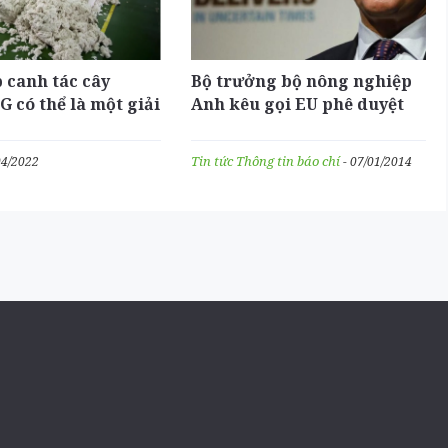
 canh tác cây
Bộ trưởng bộ nông nghiệp
G có thể là một giải
Anh kêu gọi EU phê duyệt
p EU giải quyết
thương mại ngô biến đổi
hiếu hụt lương thực
gen thông qua biểu quyết
Tin tức
Thông tin báo chí
04/2022
- 07/01/2014