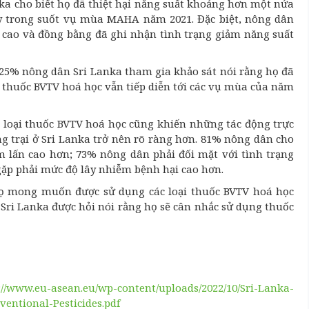
nka cho biết họ đã thiệt hại năng suất khoảng hơn một nửa
y trong suốt vụ mùa MAHA năm 2021. Đặc biệt, nông dân
ng cao và đồng bằng đã ghi nhận tình trạng giảm năng suất
i 25% nông dân Sri Lanka tham gia khảo sát nói rằng họ đã
 thuốc BVTV hoá học vẫn tiếp diễn tới các vụ mùa của năm
 loại thuốc BVTV hoá học cũng khiến những tác động trực
ng trại ở Sri Lanka trở nên rõ ràng hơn. 81% nông dân cho
âm lấn cao hơn; 73% nông dân phải đối mặt với tình trạng
ặp phải mức độ lây nhiễm bệnh hại cao hơn.
họ mong muốn được sử dụng các loại thuốc BVTV hoá học
n Sri Lanka được hỏi nói rằng họ sẽ cân nhắc sử dụng thuốc
://www.eu-asean.eu/wp-content/uploads/2022/10/Sri-Lanka-
entional-Pesticides.pdf