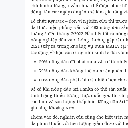
chính như lúa gạo vẫn chưa thể được phục hồi. 
động tiêu cực ngày càng lớn sẽ làm gia tăng 
Tổ chức Kynetec – đơn vị nghiên cứu thị trườ
đã thực hiện phỏng vấn với 483 nông dân sản
tháng 5 đến tháng 7/2022. Hầu hết tất cả nôn
nông nghiệp đầu vào thông thường gặp rất nh
2021 (xảy ra trong khoảng vụ mùa MAHA tại 
tác động về hậu cần cũng như kinh tế đối với n
50% nông dân đã phải mua vật tư từ nhiề
79% nông dân không thể mua sản phẩm họ
80% nông dân phải chi trả nhiều hơn cho 
Kể cả khi nông dân Sri Lanka có thể sản xuấ
tình trạng thiếu lương thực quốc gia, thì ch
cao hơn và sản lượng thấp hơn. Nông dân Sri
gia tăng khoảng 67%.
Thêm vào đó, nghiên cứu cũng cho biết trên m
đã phun thuốc với liều lượng giảm đi so với l