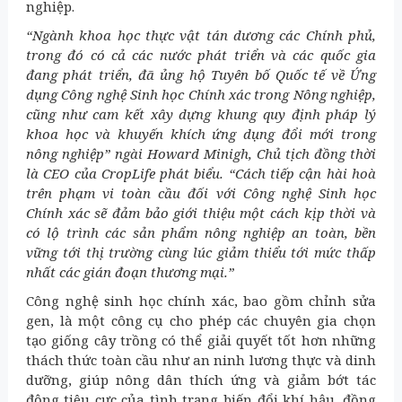
nghiệp.
“Ngành khoa học thực vật tán dương các Chính phủ,
trong đó có cả các nước phát triển và các quốc gia
đang phát triển, đã ủng hộ Tuyên bố Quốc tế về Ứng
dụng Công nghệ Sinh học Chính xác trong Nông nghiệp,
cũng như cam kết xây dựng khung quy định pháp lý
khoa học và khuyến khích ứng dụng đổi mới trong
nông nghiệp” ngài Howard Minigh, Chủ tịch đồng thời
là CEO của CropLife phát biểu. “Cách tiếp cận hài hoà
trên phạm vi toàn cầu đối với Công nghệ Sinh học
Chính xác sẽ đảm bảo giới thiệu một cách kịp thời và
có lộ trình các sản phẩm nông nghiệp an toàn, bền
vững tới thị trường cùng lúc giảm thiểu tới mức thấp
nhất các gián đoạn thương mại.”
Công nghệ sinh học chính xác, bao gồm chỉnh sửa
gen, là một công cụ cho phép các chuyên gia chọn
tạo giống cây trồng có thể giải quyết tốt hơn những
thách thức toàn cầu như an ninh lương thực và dinh
dưỡng, giúp nông dân thích ứng và giảm bớt tác
động tiêu cực của tình trạng biến đổi khí hậu, đồng