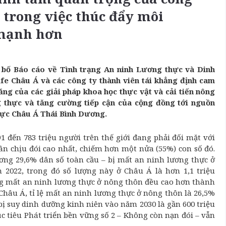
 trong việc thúc đẩy môi
mạnh hơn
 bố Báo cáo về Tình trạng An ninh Lương thực và Dinh
fe Châu Á và các công ty thành viên tái khẳng định cam
ăng của các giải pháp khoa học thực vật và cải tiến nông
ng thực và tăng cường tiếp cận của cộng đồng tới nguồn
vực Châu Á Thái Bình Dương.
1 đến 783 triệu người trên thế giới đang phải đối mặt với
dân chịu đói cao nhất, chiếm hơn một nửa (55%) con số đó.
ơng 29,6% dân số toàn cầu – bị mất an ninh lương thực ở
2022, trong đó số lượng này ở Châu Á là hơn 1,1 triệu
ạng mất an ninh lương thực ở nông thôn đều cao hơn thành
i Châu Á, tỉ lệ mất an ninh lương thực ở nông thôn là 26,5%
i bị suy dinh dưỡng kinh niên vào năm 2030
là gần 600 triệu
ục tiêu Phát triển bền vững số 2 – Không còn nạn đói – vẫn