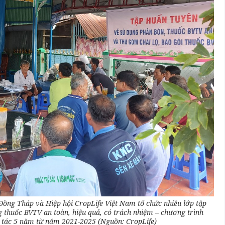
ng Tháp và Hiệp hội CropLife Việt Nam tổ chức nhiều lớp tập
 thuốc BVTV an toàn, hiệu quả, có trách nhiệm – chương trình
 tác 5 năm từ năm 2021-2025 (Nguồn: CropLife)