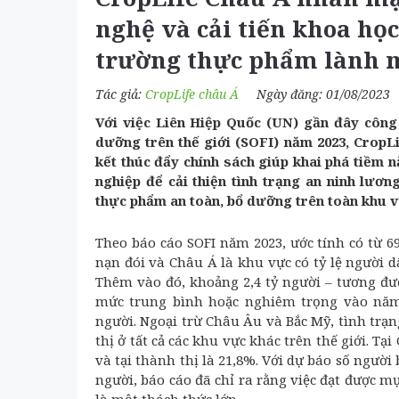
nghệ và cải tiến khoa học
trường thực phẩm lành 
Tác giả:
CropLife châu Á
Ngày đăng: 01/08/2023
Với việc Liên Hiệp Quốc (UN) gần đây công
dưỡng trên thế giới (SOFI) năm 2023, CropLi
kết thúc đẩy chính sách giúp khai phá tiềm n
nghiệp để cải thiện tình trạng an ninh lươ
thực phẩm an toàn, bổ dưỡng trên toàn khu 
Theo báo cáo SOFI năm 2023, ước tính có từ 69
nạn đói và Châu Á là khu vực có tỷ lệ người 
Thêm vào đó, khoảng 2,4 tỷ người – tương đư
mức trung bình hoặc nghiêm trọng vào năm 
người. Ngoại trừ Châu Âu và Bắc Mỹ, tình tr
thị ở tất cả các khu vực khác trên thế giới. Tạ
và tại thành thị là 21,8%. Với dự báo số ngườ
người, báo cáo đã chỉ ra rằng việc đạt được m