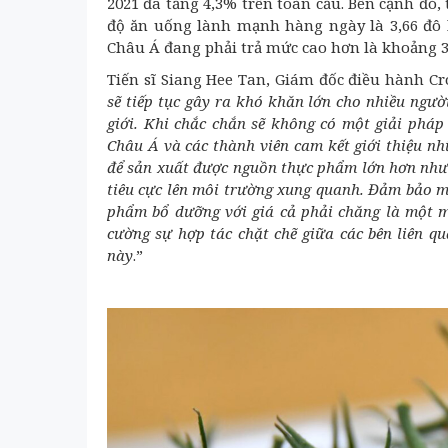
2021 đã tăng 4,3% trên toàn cầu. Bên cạnh đó,
độ ăn uống lành mạnh hàng ngày là 3,66 đô l
Châu Á đang phải trả mức cao hơn là khoảng 3,
Tiến sĩ Siang Hee Tan, Giám đốc điều hành Cro
sẽ tiếp tục gây ra khó khăn lớn cho nhiều ngư
giới. Khi chắc chắn sẽ không có một giải pháp 
Châu Á và các thành viên cam kết giới thiệu nh
để sản xuất được nguồn thực phẩm lớn hơn nhưn
tiêu cực lên môi trường xung quanh. Đảm bảo m
phẩm bổ dưỡng với giá cả phải chăng là một m
cường sự hợp tác chặt chẽ giữa các bên liên qu
này
.”