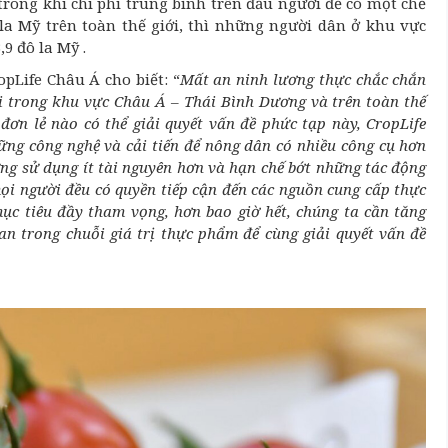
 trong khi chi phí trung bình trên đầu người để có một chế
a Mỹ trên toàn thế giới, thì những người dân ở khu vực
9 đô la Mỹ .
pLife Châu Á cho biết: “
Mất an ninh lương thực chắc chắn
ời trong khu vực Châu Á – Thái Bình Dương và trên toàn thế
đơn lẻ nào có thể giải quyết vấn đề phức tạp này, CropLife
ững công nghệ và cải tiến để nông dân có nhiều công cụ hơn
g sử dụng ít tài nguyên hơn và hạn chế bớt những tác động
ọi người đều có quyền tiếp cận đến các nguồn cung cấp thực
ục tiêu đầy tham vọng, hơn bao giờ hết, chúng ta cần tăng
an trong chuỗi giá trị thực phẩm để cùng giải quyết vấn đề