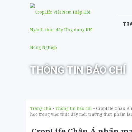
TR
THÔNG TIN BÁO CHÍ
Trang chủ
•
Thông tin báo chí
• CropLife Châu Á 
học trong việc thúc đẩy môi trường thực phẩm 
CropLife Châu Á nhấn mạ