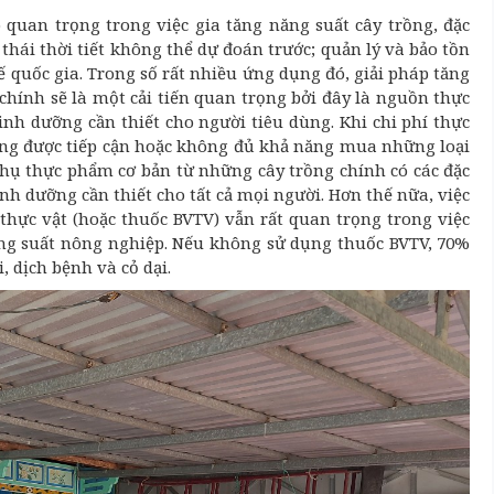
 quan trọng trong việc gia tăng năng suất cây trồng, đặc
 thái thời tiết không thể dự đoán trước; quản lý và bảo tồn
ế quốc gia. Trong số rất nhiều ứng dụng đó, giải pháp tăng
chính sẽ là một cải tiến quan trọng bởi đây là nguồn thực
inh dưỡng cần thiết cho người tiêu dùng. Khi chi phí thực
ng được tiếp cận hoặc không đủ khả năng mua những loại
thụ thực phẩm cơ bản từ những cây trồng chính có các đặc
inh dưỡng cần thiết cho tất cả mọi người.
Hơn thế nữa, việc
thực vật (hoặc thuốc BVTV) vẫn rất quan trọng trong việc
năng suất nông nghiệp. Nếu không sử dụng thuốc BVTV, 70%
, dịch bệnh và cỏ dại.