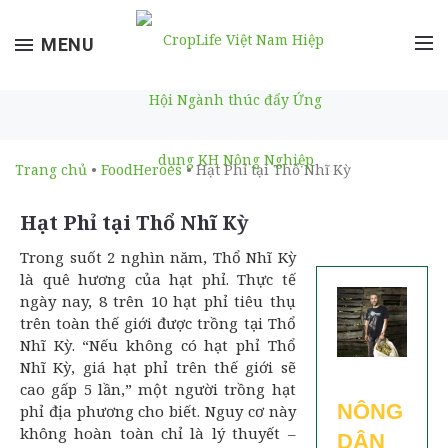
Toggle
MENU
navigation
Trang chủ
•
FoodHeroes
• Hạt Phỉ tại Thổ Nhĩ Kỳ
Hạt Phỉ tại Thổ Nhĩ Kỳ
Trong suốt 2 nghìn năm, Thổ Nhĩ Kỳ
là quê hương của hạt phỉ. Thực tế
ngày nay, 8 trên 10 hạt phỉ tiêu thụ
trên toàn thế giới được trồng tại Thổ
Nhĩ Kỳ. “Nếu không có hạt phỉ Thổ
Nhĩ Kỳ, giá hạt phỉ trên thế giới sẽ
cao gấp 5 lần,” một người trồng hạt
NÔNG
phỉ địa phương cho biết. Nguy cơ này
không hoàn toàn chỉ là lý thuyết –
DÂN