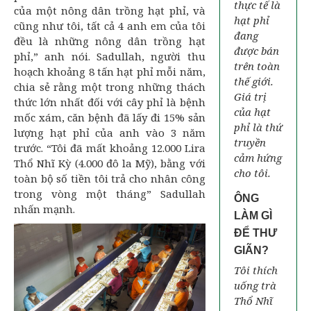
thực tế là
của một nông dân trồng hạt phỉ, và
hạt phỉ
cũng như tôi, tất cả 4 anh em của tôi
đang
đều là những nông dân trồng hạt
được bán
phỉ,” anh nói. Sadullah, người thu
trên toàn
hoạch khoảng 8 tấn hạt phỉ mỗi năm,
thế giới.
chia sẻ rằng một trong những thách
Giá trị
thức lớn nhất đối với cây phỉ là bệnh
của hạt
mốc xám, căn bệnh đã lấy đi 15% sản
phỉ là thứ
lượng hạt phỉ của anh vào 3 năm
truyền
trước. “Tôi đã mất khoảng 12.000 Lira
cảm hứng
Thổ Nhĩ Kỳ (4.000 đô la Mỹ), bằng với
cho tôi.
toàn bộ số tiền tôi trả cho nhân công
trong vòng một tháng” Sadullah
ÔNG
nhấn mạnh.
LÀM GÌ
ĐỂ THƯ
GIÃN?
Tôi thích
uống trà
Thổ Nhĩ