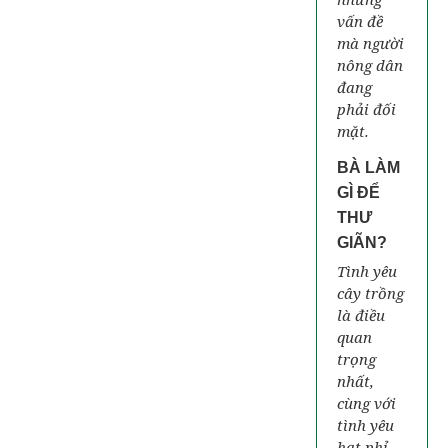
vấn đề
mà người
nông dân
đang
phải đối
mặt.
BÀ LÀM
GÌ ĐỂ
THƯ
GIÃN?
Tình yêu
cây trồng
là điều
quan
trọng
nhất,
cùng với
tình yêu
hạt phỉ