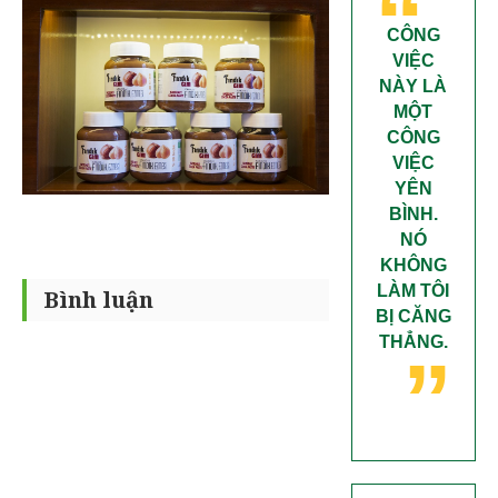
“
CÔNG
VIỆC
NÀY LÀ
MỘT
CÔNG
VIỆC
YÊN
BÌNH.
NÓ
KHÔNG
LÀM TÔI
Bình luận
„
BỊ CĂNG
THẲNG.