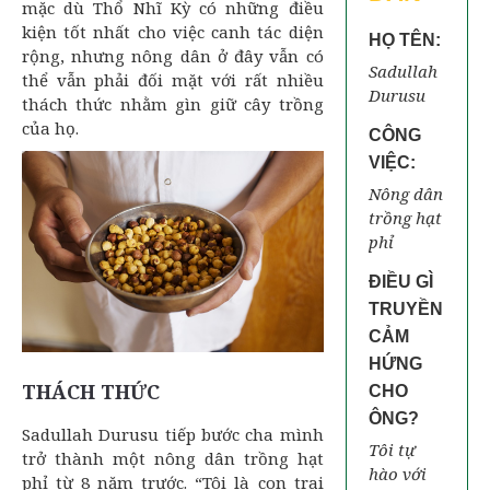
mặc dù Thổ Nhĩ Kỳ có những điều
kiện tốt nhất cho việc canh tác diện
HỌ TÊN:
rộng, nhưng nông dân ở đây vẫn có
Sadullah
thể vẫn phải đối mặt với rất nhiều
Durusu
thách thức nhằm gìn giữ cây trồng
của họ.
CÔNG
VIỆC:
Nông dân
trồng hạt
phỉ
ĐIỀU GÌ
TRUYỀN
CẢM
HỨNG
THÁCH THỨC
CHO
ÔNG?
Sadullah Durusu tiếp bước cha mình
Tôi tự
trở thành một nông dân trồng hạt
hào với
phỉ từ 8 năm trước. “Tôi là con trai