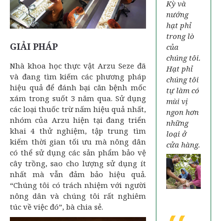
Kỳ và
nướng
hạt phỉ
trong lò
GIẢI PHÁP
của
chúng tôi.
Nhà khoa học thực vật Arzu Seze đã
Hạt phỉ
và đang tìm kiếm các phương pháp
chúng tôi
hiệu quả để đánh bại căn bệnh mốc
tự làm có
xám trong suốt 3 năm qua. Sử dụng
mùi vị
các loại thuốc trừ nấm hiệu quả nhất,
ngon hơn
nhóm của Arzu hiện tại đang triển
những
khai 4 thử nghiệm, tập trung tìm
loại ở
kiếm thời gian tối ưu mà nông dân
cửa hàng.
có thể sử dụng các sản phẩm bảo vệ
cây trồng, sao cho lượng sử dụng ít
nhất mà vẫn đảm bảo hiệu quả.
“Chúng tôi có trách nhiệm với người
nông dân và chúng tôi rất nghiêm
túc về việc đó”, bà chia sẻ.