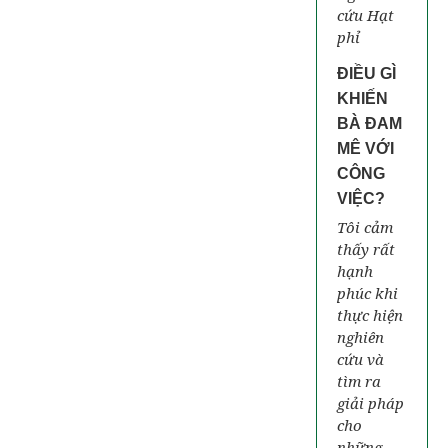
cứu Hạt
phỉ
ĐIỀU GÌ
KHIẾN
BÀ ĐAM
MÊ VỚI
CÔNG
VIỆC?
Tôi cảm
thấy rất
hạnh
phúc khi
thực hiện
nghiên
cứu và
tìm ra
giải pháp
cho
những